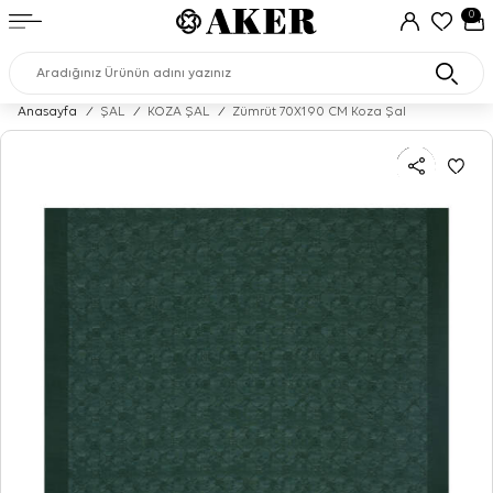
0
Anasayfa
/
ŞAL
/
KOZA ŞAL
/
Zümrüt 70X190 CM Koza Şal