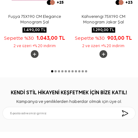
+25
+23
Fuşya 75X190 CM Elegance
Kahverengi 75X190 CM
Monogram Şal
Monogram Jakar Şal
1.490,00
TL
1.290,00
TL
Sepette %30
1.043,00
TL
Sepette %30
903,00
TL
2 ve üzeri +% 20 indirim
2 ve üzeri +% 20 indirim
KENDİ STİL HİKAYENİ KEŞFETMEK İÇİN BİZE KATIL!
Kampanya ve yeniliklerden haberdar olmak için üye ol.