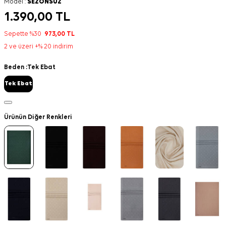
Model :
SEZONSUZ
1.390,00
TL
Sepette %30
973,00
TL
2 ve üzeri +% 20 indirim
Beden :
Tek Ebat
Tek Ebat
Ürünün Diğer Renkleri