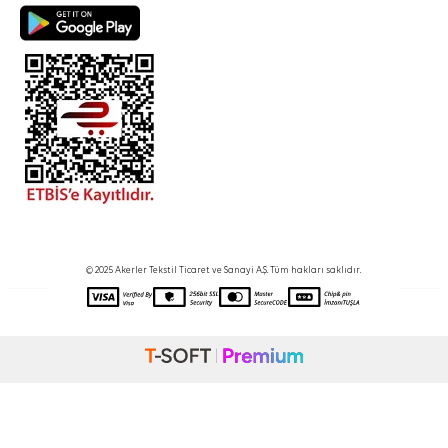
© 2025 Akerler Tekstil Ticaret ve Sanayi A.Ş. Tüm hakları saklıdır.