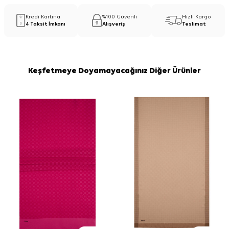
Kredi Kartına
%100 Güvenli
Hızlı Kargo
4 Taksit İmkanı
Alışveriş
Teslimat
Keşfetmeye Doyamayacağınız Diğer Ürünler