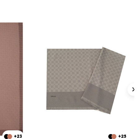
+23
+25