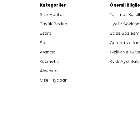
Kategoriler
Önemli Bilgil
Site Haritası
Teslimat Koşull
Büyük Beden
Üyelik Sözleş
Eşarp
Satış Sözleşm
Şal
Garanti ve İad
Arancia
Gizlilik ve Güve
Kozmetik
Kvkk Aydınlat
Aksesuar
Özel Fiyatlar