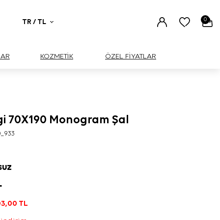
0
TR / TL
UAR
KOZMETİK
ÖZEL FİYATLAR
i 70X190 Monogram Şal
0_933
SUZ
L
3,00
TL