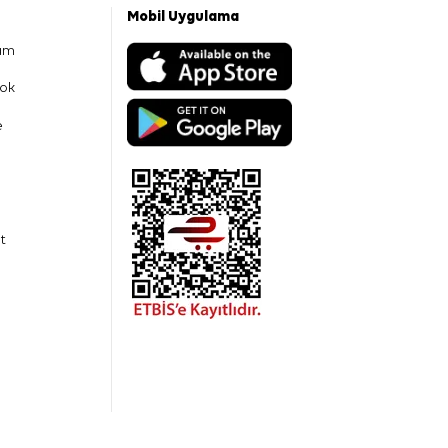
Mobil Uygulama
am
ok
e
t