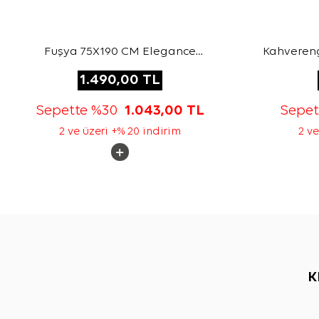
Fuşya 75X190 CM Elegance
Kahveren
Monogram Şal
1.490,00
TL
Sepette %30
1.043,00
TL
Sepe
2 ve üzeri +% 20 indirim
2 ve
K