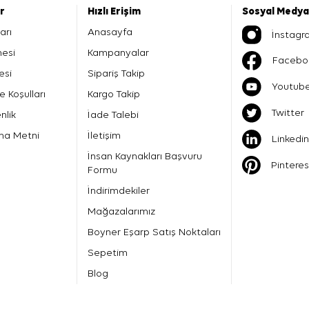
er
Hızlı Erişim
Sosyal Medya
arı
Anasayfa
İnstagr
mesi
Kampanyalar
Facebo
esi
Sipariş Takip
Youtub
e Koşulları
Kargo Takip
Twitter
nlik
İade Talebi
ma Metni
İletişim
Linkedin
İnsan Kaynakları Başvuru
Pinteres
Formu
İndirimdekiler
Mağazalarımız
Boyner Eşarp Satış Noktaları
Sepetim
Blog