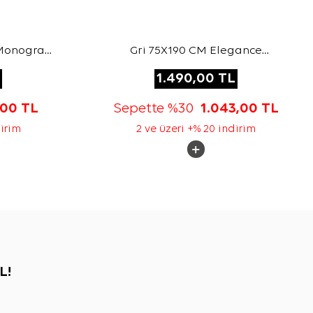
 Monogram
Gri 75X190 CM Elegance
Monogram Şal
1.490,00
TL
,00
TL
Sepette %30
1.043,00
TL
dirim
2 ve üzeri +% 20 indirim
L!