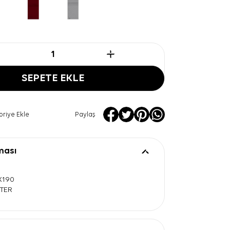
SEPETE EKLE
oriye Ekle
Paylaş
ması
0X190
STER