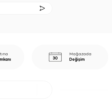
tına
Mağazada
İmkanı
Değişim