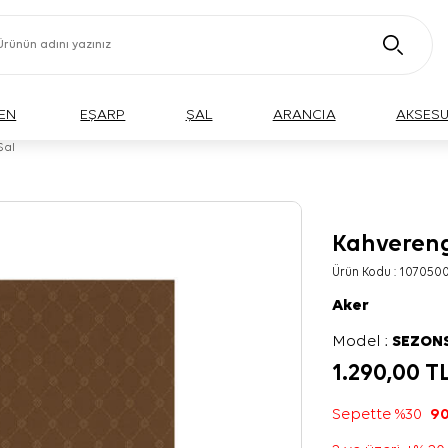
EN
EŞARP
ŞAL
ARANCIA
AKSES
Şal
Kahvereng
Ürün Kodu :
107050
Aker
Model :
SEZON
1.290,00
T
Sepette %30
90