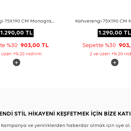
gi 75X190 CM Monogram
Kahverengi 75X190 CM
Jakar Şal
Jakar Şal
1.290,00
TL
1.290,00
TL
tte %30
903,00
TL
Sepette %30
903
 üzeri +% 20 indirim
2 ve üzeri +% 20 in
ENDİ STİL HİKAYENİ KEŞFETMEK İÇİN BİZE KATI
Kampanya ve yeniliklerden haberdar olmak için üye ol.