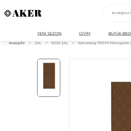
YENİ SEZON
GİYİM
BÜYÜK BED
Anasayfa
/
ŞAL
/
KOZA ŞAL
/
Kahverengi 70X190 Monogram 