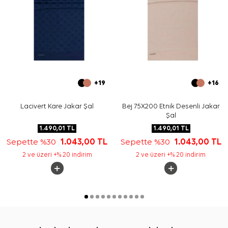
+19
+16
Lacivert Kare Jakar Şal
Bej 75X200 Etnik Desenli Jakar
Şal
1.490,01
TL
1.490,01
TL
Sepette %30
1.043,00
TL
Sepette %30
1.043,00
TL
2 ve üzeri +% 20 indirim
2 ve üzeri +% 20 indirim