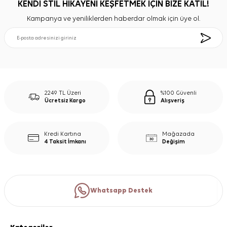
KENDİ STİL HİKAYENİ KEŞFETMEK İÇİN BİZE KATIL!
Kampanya ve yeniliklerden haberdar olmak için üye ol.
2249 TL Üzeri
%100 Güvenli
Ücretsiz Kargo
Alışveriş
Kredi Kartına
Mağazada
4 Taksit İmkanı
Değişim
Whatsapp Destek