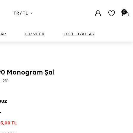
0
TR / TL
UAR
KOZMETİK
ÖZEL FİYATLAR
190 Monogram Şal
0_951
SUZ
L
3,00
TL