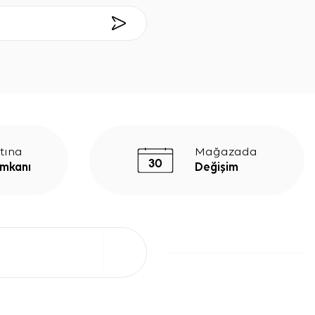
tına
Mağazada
İmkanı
Değişim