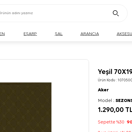
EN
EŞARP
ŞAL
ARANCIA
AKSES
Yeşil 70X
Ürün Kodu :
107050
Aker
Model :
SEZON
1.290,00
T
Sepette %30
90