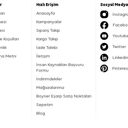
er
Hızlı Erişim
Sosyal Medya
arı
Anasayfa
İnstagr
mesi
Kampanyalar
Facebo
esi
Sipariş Takip
Youtub
e Koşulları
Kargo Takip
Twitter
nlik
İade Talebi
ma Metni
İletişim
Linkedin
İnsan Kaynakları Başvuru
Pinteres
Formu
İndirimdekiler
Mağazalarımız
Boyner Eşarp Satış Noktaları
Sepetim
Blog