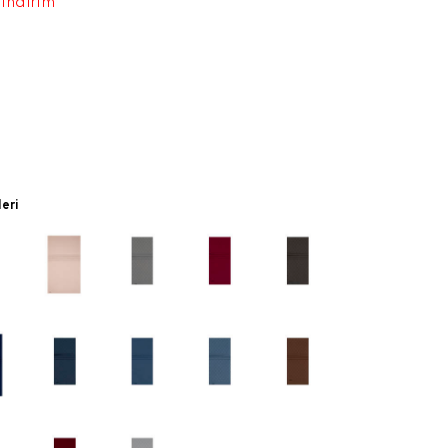
 indirim
leri