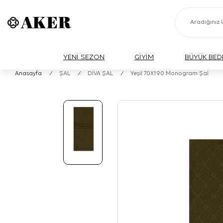
YENİ SEZON
GİYİM
BÜYÜK BED
Anasayfa
/
ŞAL
/
DİVA ŞAL
/
Yeşil 70X190 Monogram Şal