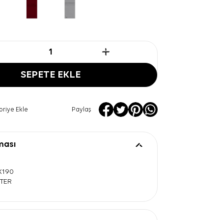
SEPETE EKLE
oriye Ekle
Paylaş
ması
0X190
STER