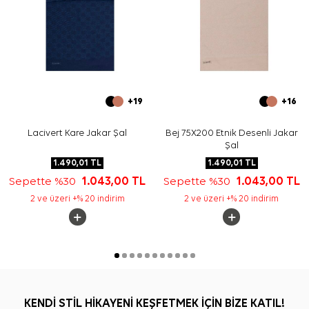
+19
+16
Lacivert Kare Jakar Şal
Bej 75X200 Etnik Desenli Jakar
Şal
1.490,01
TL
1.490,01
TL
Sepette %30
1.043,00
TL
Sepette %30
1.043,00
TL
2 ve üzeri +% 20 indirim
2 ve üzeri +% 20 indirim
KENDİ STİL HİKAYENİ KEŞFETMEK İÇİN BİZE KATIL!