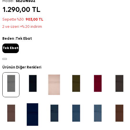
Model :
SEZONSUZ
1.290,00
TL
Sepette %30
903,00
TL
2 ve üzeri +% 20 indirim
Beden :
Tek Ebat
Tek Ebat
Ürünün Diğer Renkleri