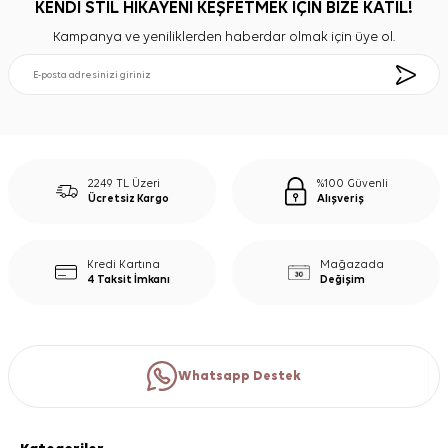
KENDİ STİL HİKAYENİ KEŞFETMEK İÇİN BİZE KATIL!
Kampanya ve yeniliklerden haberdar olmak için üye ol.
2249 TL Üzeri
%100 Güvenli
Ücretsiz Kargo
Alışveriş
Kredi Kartına
Mağazada
4 Taksit İmkanı
Değişim
Whatsapp Destek