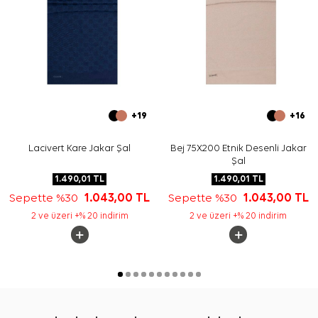
+19
+16
Lacivert Kare Jakar Şal
Bej 75X200 Etnik Desenli Jakar
Şal
1.490,01
TL
1.490,01
TL
Sepette %30
1.043,00
TL
Sepette %30
1.043,00
TL
2 ve üzeri +% 20 indirim
2 ve üzeri +% 20 indirim