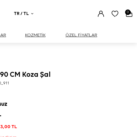
0
TR / TL
UAR
KOZMETİK
ÖZEL FİYATLAR
190 CM Koza Şal
0_911
SUZ
L
3,00
TL