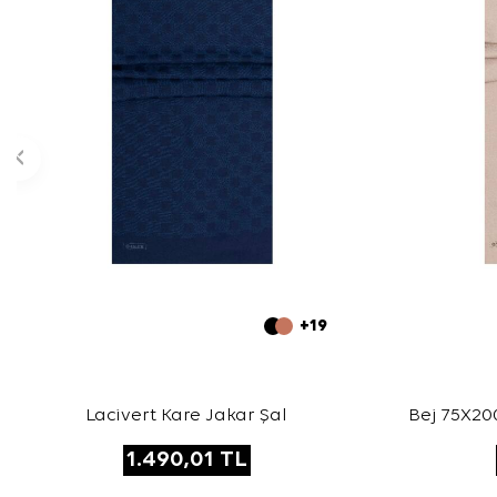
+19
Lacivert Kare Jakar Şal
Bej 75X200
1.490,01
TL