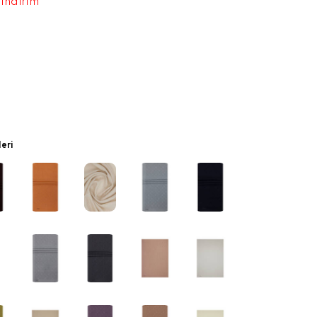
 indirim
leri