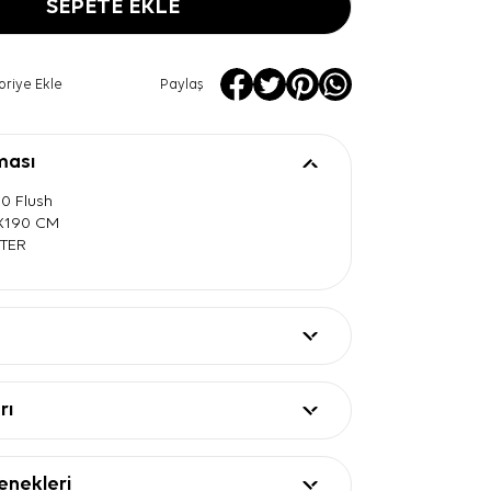
SEPETE EKLE
oriye Ekle
Paylaş
ması
0 Flush
0X190 CM
STER
rı
nekleri