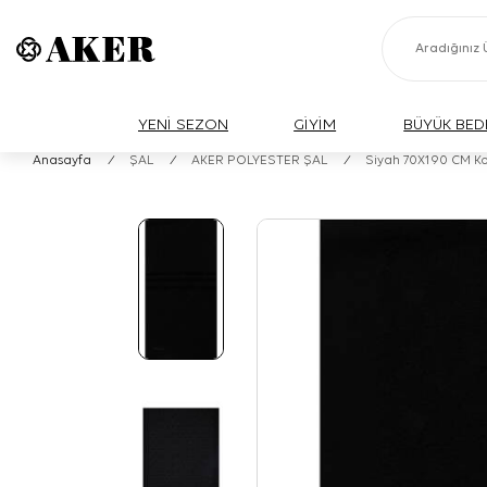
YENİ SEZON
GİYİM
BÜYÜK BED
Anasayfa
/
ŞAL
/
AKER POLYESTER ŞAL
/
Siyah 70X190 CM K