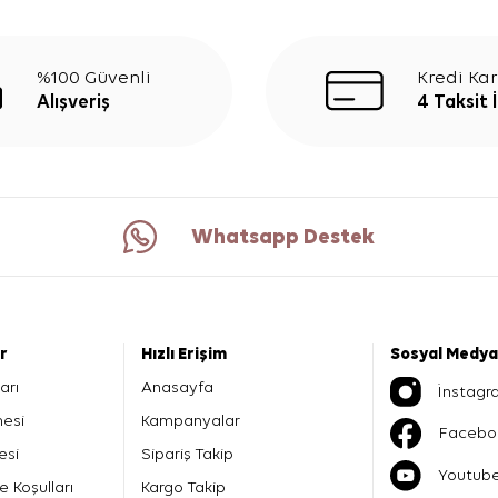
%100 Güvenli
Kredi Kar
Alışveriş
4 Taksit 
Whatsapp Destek
er
Hızlı Erişim
Sosyal Medya
arı
Anasayfa
İnstagr
mesi
Kampanyalar
Facebo
esi
Sipariş Takip
Youtub
e Koşulları
Kargo Takip