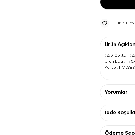
Ürünü Fav
Ürün Açıkla
%50 Cotton %5
Ürün Ebatı : 7
Kalite : POLYE
Yorumlar
İade Koşulla
Ödeme Seçe