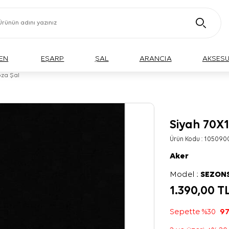
EN
EŞARP
ŞAL
ARANCIA
AKSES
oza Şal
Siyah 70X
Ürün Kodu :
105090
Aker
Model :
SEZON
1.390,00
T
Sepette %30
97