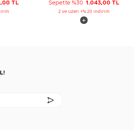
3,00
TL
Sepette %30
1.043,00
TL
dirim
2 ve üzeri +% 20 indirim
L!