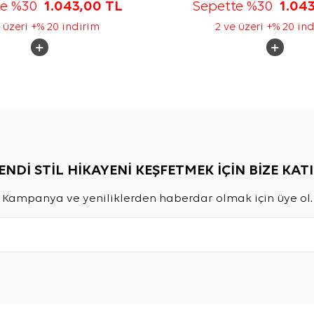
te %30
1.043,00
TL
Sepette %30
1.04
 üzeri +% 20 indirim
2 ve üzeri +% 20 in
ENDİ STİL HİKAYENİ KEŞFETMEK İÇİN BİZE KATI
Kampanya ve yeniliklerden haberdar olmak için üye ol.