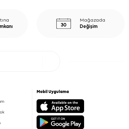
tına
Mağazada
İmkanı
Değişim
Mobil Uygulama
am
ok
e