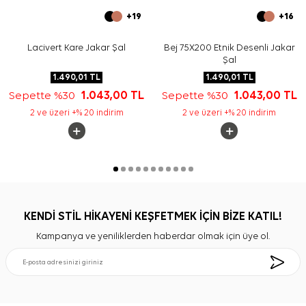
+19
+16
Lacivert Kare Jakar Şal
Bej 75X200 Etnik Desenli Jakar
Şal
1.490,01
TL
1.490,01
TL
Sepette %30
1.043,00
TL
Sepette %30
1.043,00
TL
2 ve üzeri +% 20 indirim
2 ve üzeri +% 20 indirim
KENDİ STİL HİKAYENİ KEŞFETMEK İÇİN BİZE KATIL!
Kampanya ve yeniliklerden haberdar olmak için üye ol.