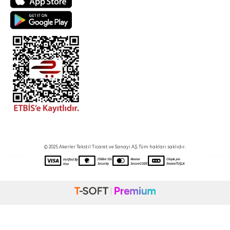
© 2025 Akerler Tekstil Ticaret ve Sanayi A.Ş. Tüm hakları saklıdır.