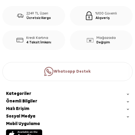
2249 TL Üzeri
%100 Güvenli
Ücretsiz Kargo
Alışveriş
Kredi Kartına
Mağazada
4 Taksit İmkanı
Değişim
Whatsapp Destek
Kategoriler
Önemli Bilgiler
Hızlı Erişim
Sosyal Medya
Mobil Uygulama