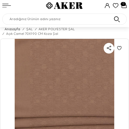
0
Anasayfa
/
ŞAL
/
AKER POLYESTER ŞAL
/
Açık Camel 70X190 CM Koza Şal