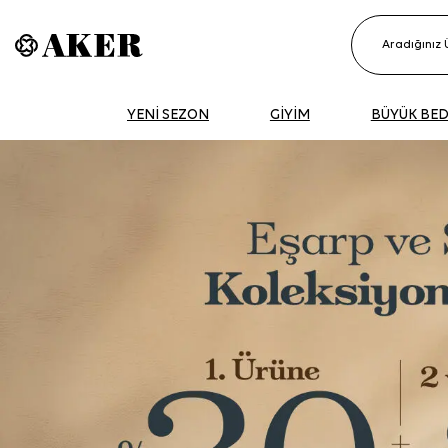
YENİ SEZON
GİYİM
BÜYÜK BE