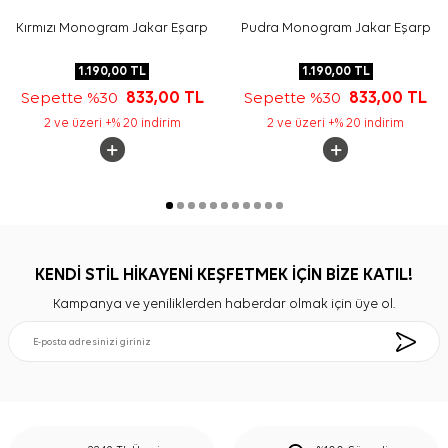
Kırmızı Monogram Jakar Eşarp
Pudra Monogram Jakar Eşarp
1.190,00
TL
1.190,00
TL
Sepette %30
833,00
TL
Sepette %30
833,00
TL
2 ve üzeri +% 20 indirim
2 ve üzeri +% 20 indirim
KENDİ STİL HİKAYENİ KEŞFETMEK İÇİN BİZE KATIL!
Kampanya ve yeniliklerden haberdar olmak için üye ol.