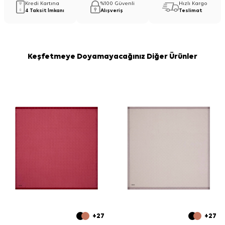
Kredi Kartına
%100 Güvenli
Hızlı Kargo
4 Taksit İmkanı
Alışveriş
Teslimat
Keşfetmeye Doyamayacağınız Diğer Ürünler
+27
+27