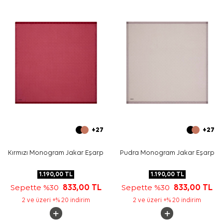
Bakım
Yıkama ve bakım için ürün etiketindeki talimatları
izleyiniz. İpek ve hassas eşarplarınızda elde hassas
bakım gerektiğinde
Aker İpek Eşarp Şampuanı
kullanabilirsiniz.
Sıkça Sorulan Sorular
Hardal Polyester Kare Geometrik Desenli Eşarp ölçüsü
nedir?
Bu polyester eşarp hangi renklerden oluşur?
Deseni nasıl bir görünüme sahiptir?
Hangi kombinlerle kullanılabilir?
+27
+27
Kırmızı Monogram Jakar Eşarp
Pudra Monogram Jakar Eşarp
1.190,00
TL
1.190,00
TL
Sepette %30
833,00
TL
Sepette %30
833,00
TL
2 ve üzeri +% 20 indirim
2 ve üzeri +% 20 indirim