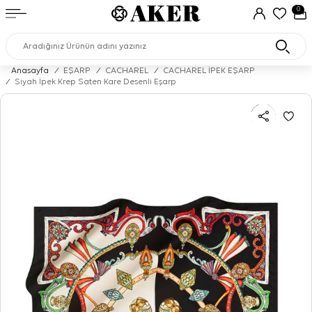
0
Anasayfa
/
EŞARP
/
CACHAREL
/
CACHAREL İPEK EŞARP
/
Siyah İpek Krep Saten Kare Desenli Eşarp