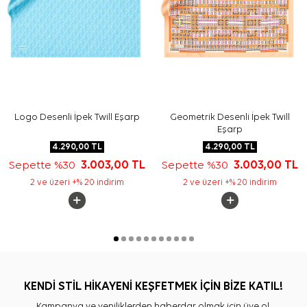
Cacharel ipek eşarp hangi kombinlerle kullanılabilir?
Bu eşarbın kalitesi nedir?
Logo Desenli İpek Twill Eşarp
Geometrik Desenli İpek Twill
Eşarp
4.290,00
TL
4.290,00
TL
Sepette %30
3.003,00
TL
Sepette %30
3.003,00
TL
2 ve üzeri +% 20 indirim
2 ve üzeri +% 20 indirim
KENDİ STİL HİKAYENİ KEŞFETMEK İÇİN BİZE KATIL!
Kampanya ve yeniliklerden haberdar olmak için üye ol.