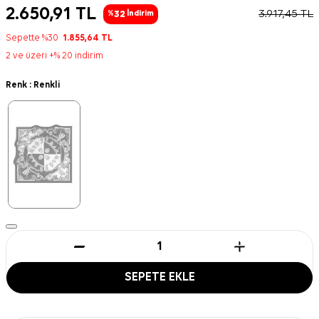
2.650,91
TL
3.917,45
TL
32
%
İndirim
Sepette %30
1.855,64
TL
2 ve üzeri +% 20 indirim
Renk :
Renkli
SEPETE EKLE