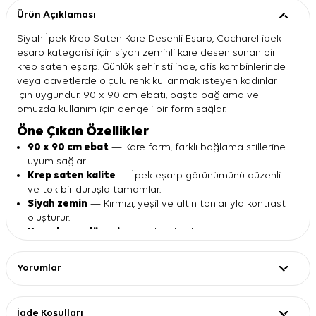
Ürün Açıklaması
Siyah İpek Krep Saten Kare Desenli Eşarp, Cacharel ipek
eşarp kategorisi için siyah zeminli kare desen sunan bir
krep saten eşarp. Günlük şehir stilinde, ofis kombinlerinde
veya davetlerde ölçülü renk kullanmak isteyen kadınlar
için uygundur. 90 x 90 cm ebatı, başta bağlama ve
omuzda kullanım için dengeli bir form sağlar.
Öne Çıkan Özellikler
90 x 90 cm ebat
— Kare form, farklı bağlama stillerine
uyum sağlar.
Krep saten kalite
— İpek eşarp görünümünü düzenli
ve tok bir duruşla tamamlar.
Siyah zemin
— Kırmızı, yeşil ve altın tonlarıyla kontrast
oluşturur.
Kare desen düzeni
— Merkezden bordüre uzanan
simetrik görünüm sunar.
Cacharel tasarımı
— Klasik giyim parçalarıyla uyumlu,
Yorumlar
dengeli bir stil verir.
Ürün Detayları
Özellik
Değer
İade Koşulları