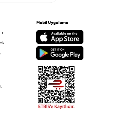
Mobil Uygulama
am
ok
e
t