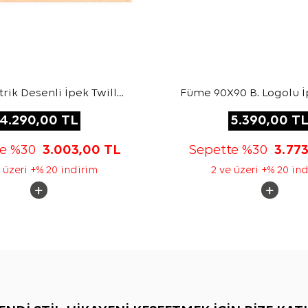
ik Desenli İpek Twill
Füme 90X90 B. Logolu İ
Eşarp
Jakar Eşarp
4.290,00
TL
5.390,00
T
te %30
3.003,00
TL
Sepette %30
3.77
 üzeri +% 20 indirim
2 ve üzeri +% 20 in