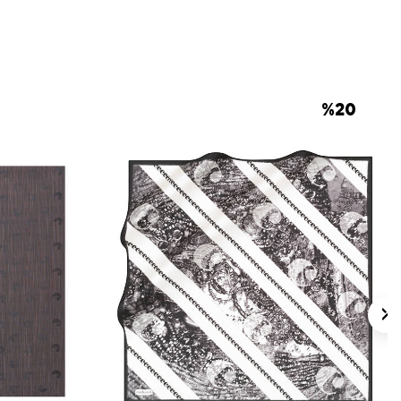
 için ürün etiketindeki talimatları izleyiniz.
 eşarplarda elde bakım veya leke temizliği
ker İpek Eşarp Şampuanı
kullanabilirsiniz.
lan Sorular
e Çiçekli Eşarp ölçüsü nedir?
%
20
seni nasıldır?
şarp hangi renklerle kombinlenir?
i kalite bilgisini taşır?