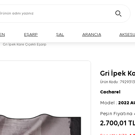
EN
EŞARP
ŞAL
ARANCIA
AKSES
Gri İpek Kare Çiçekli Eşarp
Gri İpek K
Ürün Kodu :
7929313
Cacharel
Model :
2022 
Peşin Fiyatına 
2.700,01
T