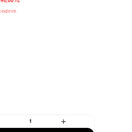
890,00
TL
 indirim