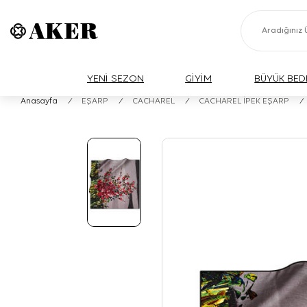
YENİ SEZON
GİYİM
BÜYÜK BED
Anasayfa
/
EŞARP
/
CACHAREL
/
CACHAREL İPEK EŞARP
/