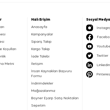
er
Hızlı Erişim
Sosyal Medya
arı
Anasayfa
İnstagr
mesi
Kampanyalar
Facebo
esi
Sipariş Takip
Youtub
e Koşulları
Kargo Takip
Twitter
nlik
İade Talebi
ma Metni
İletişim
Linkedin
İnsan Kaynakları Başvuru
Pinteres
Formu
İndirimdekiler
Mağazalarımız
Boyner Eşarp Satış Noktaları
Sepetim