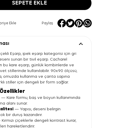
SEPETE EKLE
oriye Ekle
Paylaş
ması
çekli Eşarp, ipek eşarp kategorisi için gri
eseni sunan bir tivil eşarp. Cacharel
an bu kare eşarp, günlük kombinlerde ve
et stillerinde kullanılabilir. 90x90 ölçüsü,
, omuzda kullanma ve çanta sapına
lı stiller için dengeli bir form sağlar.
Özellikler
t
— Kare formu, baş ve boyun kullanımında
ma alanı sunar.
kalitesi
— Yapısı, deseni belirgin
ok bir duruş kazandırır.
Kırmızı çiçeklerle dengeli kontrast kurar,
ri hareketlendirir.