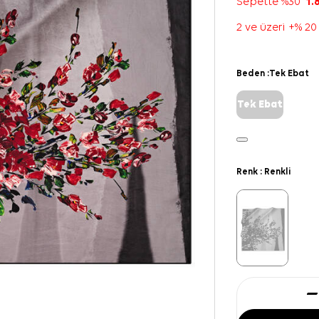
Sepette %30
1.
2 ve üzeri +% 20
Beden :
Tek Ebat
Tek Ebat
Renk :
Renkli