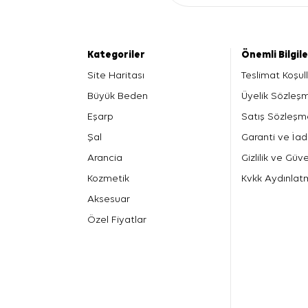
Kategoriler
Önemli Bilgil
Site Haritası
Teslimat Koşull
Büyük Beden
Üyelik Sözleş
Eşarp
Satış Sözleşm
Şal
Garanti ve İad
Arancia
Gizlilik ve Güve
Kozmetik
Kvkk Aydınlat
Aksesuar
Özel Fiyatlar