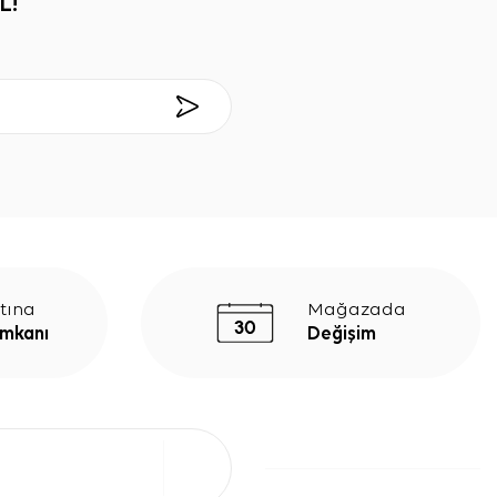
L!
tına
Mağazada
İmkanı
Değişim