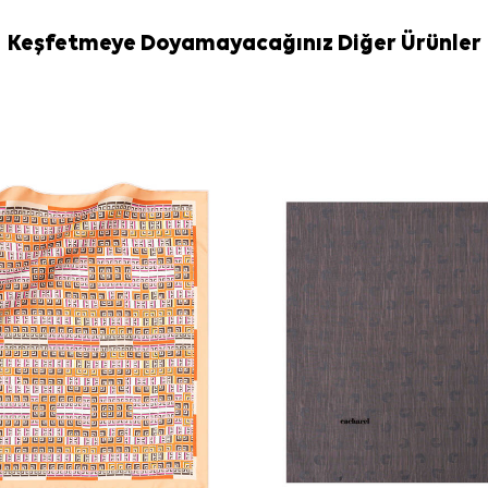
Yıkama ve bakım
İpek ve hassas
Keşfetmeye Doyamayacağınız Diğer Ürünler
gerektiğinde
A
Sıkça Soru
Gri İpek Kar
Bu ürünün de
Gri çiçekli e
Bu eşarp hang