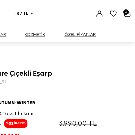
0
TR / TL
UAR
KOZMETİK
ÖZEL FİYATLAR
are Çiçekli Eşarp
_911
AUTUMN-WINTER
4 Taksit İmkanı
L
3.990,00
TL
32
%
İndirim