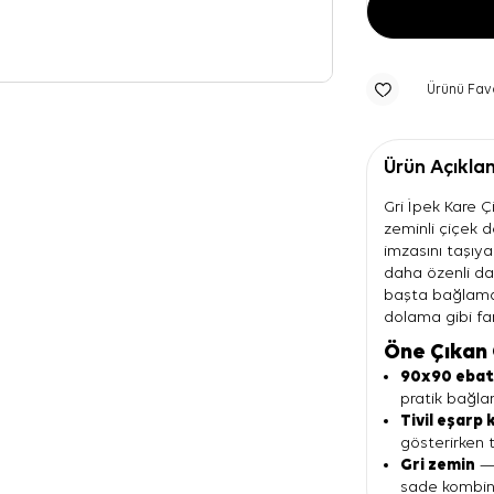
Ürünü Fav
Ürün Açıkla
Gri İpek Kare Çi
zeminli çiçek d
imzasını taşıy
daha özenli dav
başta bağlama
dolama gibi fark
Öne Çıkan 
90x90 eba
pratik bağla
Tivil eşarp 
gösterirken t
Gri zemin
— 
sade kombinle