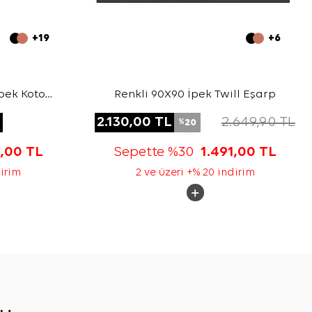
+19
+6
pek Koton
Renkli 90X90 İpek Twill Eşarp
L
2.130,00
TL
2.649,90
TL
20
%
3,00
TL
Sepette %30
1.491,00
TL
dirim
2 ve üzeri +% 20 indirim