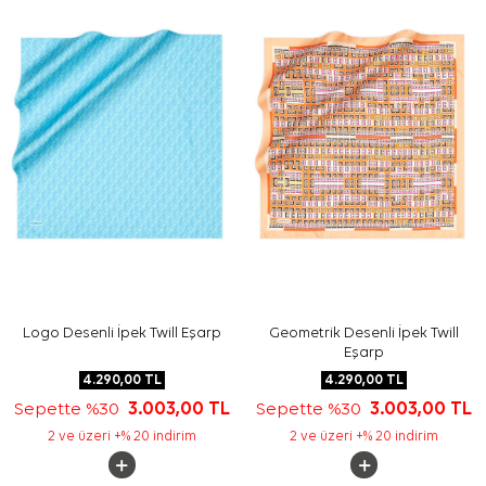
Yıkama ve bakım için ürün etiketindeki talimatları
izleyiniz. İpek ve hassas eşarplarda elde bakım ihtiyacı
olduğunda
Aker İpek Eşarp Şampuanı
tercih edebilirsiniz.
Sıkça Sorulan Sorular
Bej İpek Kare Daire Desenli Eşarp ölçüsü nedir?
Bu ipek eşarp hangi desenlere sahiptir?
Cacharel eşarp hangi kombinlerle kullanılabilir?
Bu model tivil eşarp mı?
Logo Desenli İpek Twill Eşarp
Geometrik Desenli İpek Twill
Eşarp
4.290,00
TL
4.290,00
TL
Sepette %30
3.003,00
TL
Sepette %30
3.003,00
TL
2 ve üzeri +% 20 indirim
2 ve üzeri +% 20 indirim