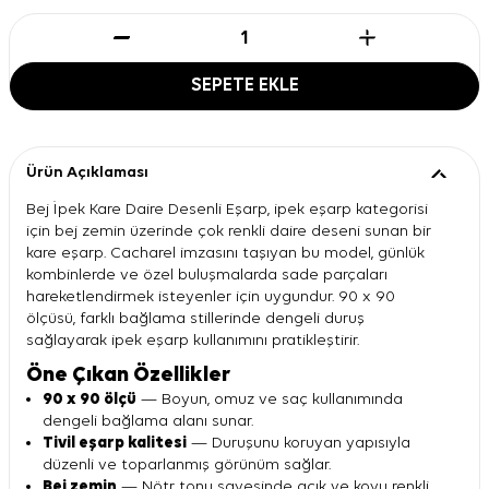
SEPETE EKLE
Ürün Açıklaması
Bej İpek Kare Daire Desenli Eşarp, ipek eşarp kategorisi
için bej zemin üzerinde çok renkli daire deseni sunan bir
kare eşarp. Cacharel imzasını taşıyan bu model, günlük
kombinlerde ve özel buluşmalarda sade parçaları
hareketlendirmek isteyenler için uygundur. 90 x 90
ölçüsü, farklı bağlama stillerinde dengeli duruş
sağlayarak ipek eşarp kullanımını pratikleştirir.
Öne Çıkan Özellikler
90 x 90 ölçü
— Boyun, omuz ve saç kullanımında
dengeli bağlama alanı sunar.
Tivil eşarp kalitesi
— Duruşunu koruyan yapısıyla
düzenli ve toparlanmış görünüm sağlar.
Bej zemin
— Nötr tonu sayesinde açık ve koyu renkli