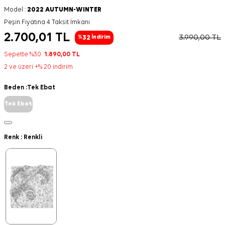
Model :
2022 AUTUMN-WINTER
Peşin Fiyatına 4 Taksit İmkanı
2.700,01
TL
3.990,00
TL
32
%
İndirim
Sepette %30
1.890,00
TL
2 ve üzeri +% 20 indirim
Beden :
Tek Ebat
Tek Ebat
Renk :
Renkli