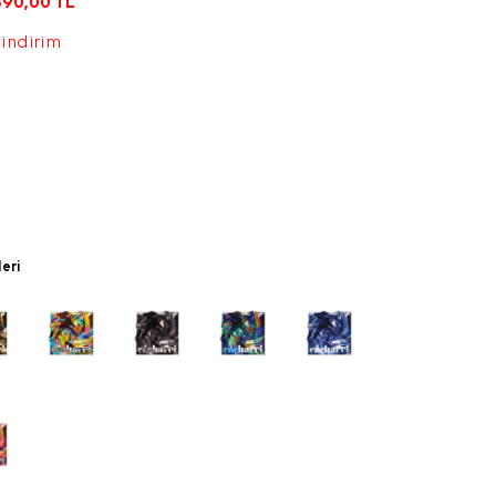
890,00
TL
 indirim
leri