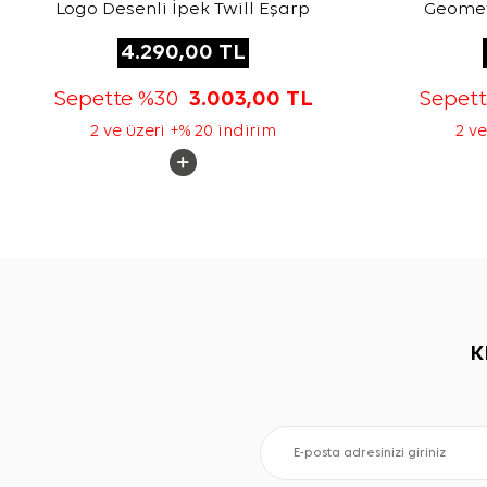
Logo Desenli İpek Twill Eşarp
Geometr
4.290,00
TL
Sepette %30
3.003,00
TL
Sepet
2 ve üzeri +% 20 indirim
2 ve
K