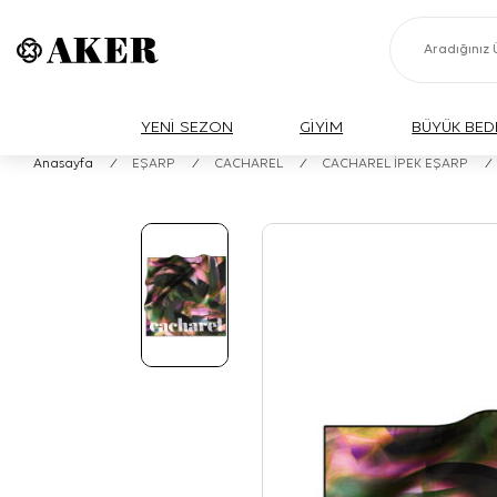
YENİ SEZON
GİYİM
BÜYÜK BED
Anasayfa
/
EŞARP
/
CACHAREL
/
CACHAREL İPEK EŞARP
/