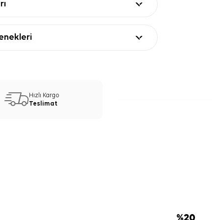
rı
nekleri
Hızlı Kargo
Teslimat
%
20