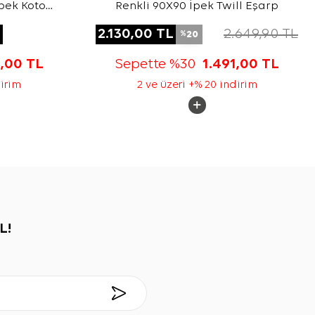
pek Koton
Renkli 90X90 İpek Twill Eşarp
L
2.130,00
TL
2.649,90
TL
20
%
3,00
TL
Sepette %30
1.491,00
TL
dirim
2 ve üzeri +% 20 indirim
L!