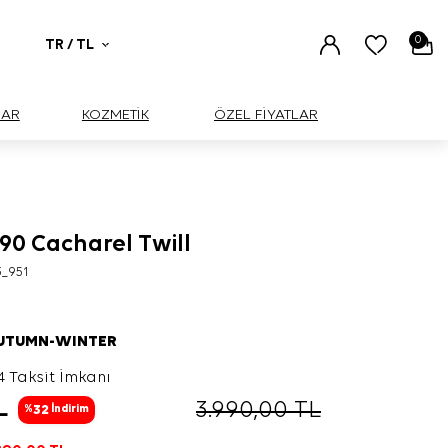
0
TR / TL
UAR
KOZMETİK
ÖZEL FİYATLAR
90 Cacharel Twill
3_951
AUTUMN-WINTER
4 Taksit İmkanı
L
3.990,00
TL
32
%
İndirim