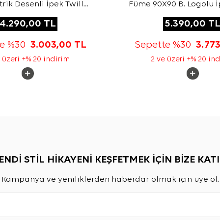
ik Desenli İpek Twill
Füme 90X90 B. Logolu İ
Eşarp
Jakar Eşarp
4.290,00
TL
5.390,00
T
te %30
3.003,00
TL
Sepette %30
3.77
 üzeri +% 20 indirim
2 ve üzeri +% 20 in
ENDİ STİL HİKAYENİ KEŞFETMEK İÇİN BİZE KATI
Kampanya ve yeniliklerden haberdar olmak için üye ol.