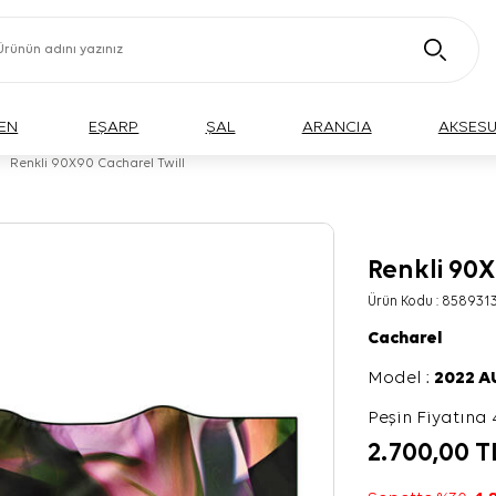
EN
EŞARP
ŞAL
ARANCIA
AKSES
Renkli 90X90 Cacharel Twill
Renkli 90X
Ürün Kodu :
858931
Cacharel
Model :
2022 
Peşin Fiyatına 
2.700,00
T