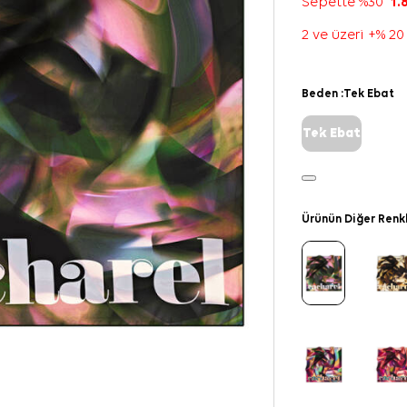
Sepette %30
1.
2 ve üzeri +% 20
Beden :
Tek Ebat
Tek Ebat
Ürünün Diğer Renk