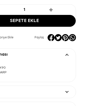
SEPETE EKLE
oriye Ekle
Paylaş
ması
0X90
EŞARP