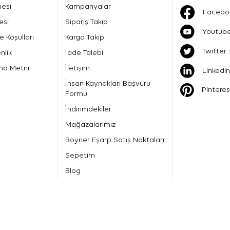
mesi
Kampanyalar
Facebo
esi
Sipariş Takip
Youtub
e Koşulları
Kargo Takip
Twitter
nlik
İade Talebi
ma Metni
İletişim
Linkedin
İnsan Kaynakları Başvuru
Pinteres
Formu
İndirimdekiler
Mağazalarımız
Boyner Eşarp Satış Noktaları
Sepetim
Blog