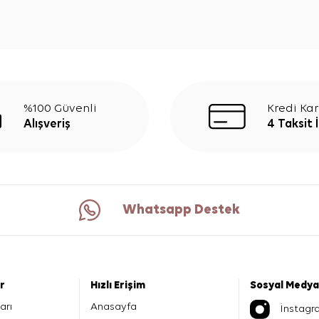
%100 Güvenli
Kredi Kar
Alışveriş
4 Taksit 
Whatsapp Destek
er
Hızlı Erişim
Sosyal Medya
arı
Anasayfa
İnstagr