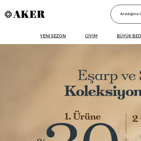
YENİ SEZON
GİYİM
BÜYÜK BE