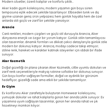
Modern siluetler, özenli kalıplar ve konforlu şıklık...
Aker kadın giyim koleksiyonu, modern yaşamın gün boyu süren
temposuna eşlik edecek şekilde tasarlanıyor.
Elbiseden tunik ve dış
giyime uzanan geniş ürün yelpazesi; hem günlük hayatta hem de özel
anlarda stili güçlü ve zarif bir şekilde yansıtıyor.
Arancia
Canlı renkleri, modern çizgileri ve güçlü stil duruşuyla Arancia, Aker
dünyasına enerjik ve özgür bir yorum katıyor. Günlük stilin tamamlayıcısı
olan tasarımlar; dinamik formları ve dikkat çekici detaylarıyla günlük stile
modern bir dokunuş katıyor. Arancia, modayı sadece takip etmiyor;
stiline renk, hareket ve karakter katmak isteyenler için iddialı bir ifade
sunuyor.
Aker
Kozmetik
Doğal güzelliği ön plana çıkaran Aker Kozmetik, ciltle uyumlu dokuları ve
zarif renk seçenekleriyle makyaj rutinine sofistike bir dokunuş sunuyor.
Gün boyu konfor sağlayan formüller, doğal ve aydınlık bir görünüm
hedefliyor; güzelliği sade ama etkili bir şekilde tamamlıyor.
Ev Giyim
Ev konforunu Aker zarafetiyle buluşturan Homewear koleksiyonu,
yumuşak dokular ve rahat kalıplarla günün her anında şıklık sunuyor. Ev
yaşamına uyum sağlayan tasarımlar, günün her anında rahat ve şık
hissetmeyi mümkün kılıyor.