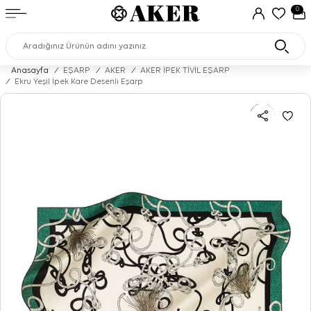
0
Anasayfa
/
EŞARP
/
AKER
/
AKER İPEK TİVİL EŞARP
/
Ekru Yeşil İpek Kare Desenli Eşarp