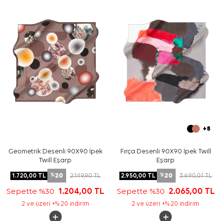
Bakım
Yıkama ve bakım için ürün etiketindeki talimatları
izleyiniz. İpek ve hassas eşarp bakımında, etikette elde
hassas bakım uygunsa
Aker İpek Eşarp Şampuanı
kullanabilirsiniz.
Sıkça Sorulan Sorular
Ekru Yeşil İpek Kare Desenli Eşarp ölçüsü nedir?
Bu ürün hangi malzemeden üretilmiştir?
Desen ve renk görünümü nasıldır?
Bu eşarp hangi kombinlerle kullanılabilir?
+8
Geometrik Desenli 90X90 İpek
Fırça Desenli 90X90 İpek Twill
Twill Eşarp
Eşarp
20
20
1.720,00
TL
2.149,90
TL
2.950,00
TL
3.690,01
TL
%
%
Sepette %30
1.204,00
TL
Sepette %30
2.065,00
TL
2 ve üzeri +% 20 indirim
2 ve üzeri +% 20 indirim