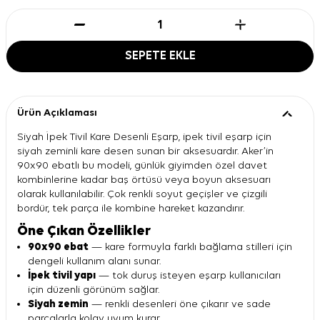
SEPETE EKLE
Ürün Açıklaması
Siyah İpek Tivil Kare Desenli Eşarp, ipek tivil eşarp için
siyah zeminli kare desen sunan bir aksesuardır. Aker’in
90x90 ebatlı bu modeli, günlük giyimden özel davet
kombinlerine kadar baş örtüsü veya boyun aksesuarı
olarak kullanılabilir. Çok renkli soyut geçişler ve çizgili
bordür, tek parça ile kombine hareket kazandırır.
Öne Çıkan Özellikler
90x90 ebat
— kare formuyla farklı bağlama stilleri için
dengeli kullanım alanı sunar.
İpek tivil yapı
— tok duruş isteyen eşarp kullanıcıları
için düzenli görünüm sağlar.
Siyah zemin
— renkli desenleri öne çıkarır ve sade
parçalarla kolay uyum kurar.