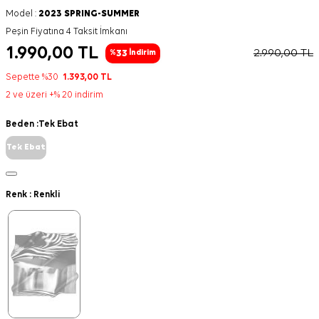
Model :
2023 SPRING-SUMMER
Peşin Fiyatına 4 Taksit İmkanı
1.990,00
TL
2.990,00
TL
33
%
İndirim
Sepette %30
1.393,00
TL
2 ve üzeri +% 20 indirim
Beden :
Tek Ebat
Tek Ebat
Renk :
Renkli