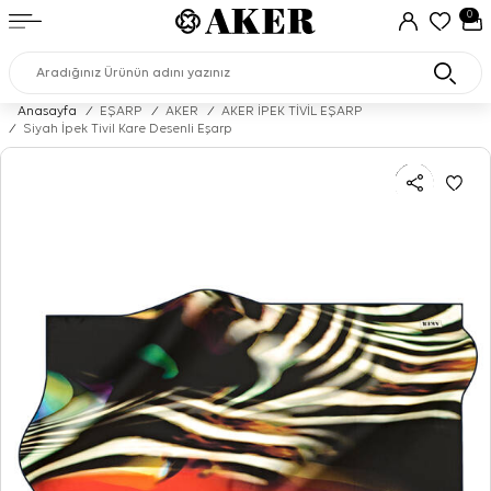
0
Anasayfa
/
EŞARP
/
AKER
/
AKER İPEK TİVİL EŞARP
/
Siyah İpek Tivil Kare Desenli Eşarp