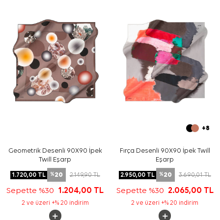
Bakım
Yıkama ve bakım için ürün etiketindeki talimatları
izleyiniz. İpek ve hassas eşarpların bakımında uygun ürün
aradığınızda, ürün etiketindeki talimatla uyumlu şekilde
Aker İpek Eşarp Şampuanı
tercih edebilirsiniz.
Sıkça Sorulan Sorular
Bu eşarbın ölçüsü nedir?
Deseninde hangi renkler öne çıkıyor?
Bu eşarp hangi kombinlerle kullanılabilir?
Ürün Aker markasına mı aittir?
+8
Geometrik Desenli 90X90 İpek
Fırça Desenli 90X90 İpek Twill
Twill Eşarp
Eşarp
20
20
1.720,00
TL
2.149,90
TL
2.950,00
TL
3.690,01
TL
%
%
Sepette %30
1.204,00
TL
Sepette %30
2.065,00
TL
2 ve üzeri +% 20 indirim
2 ve üzeri +% 20 indirim