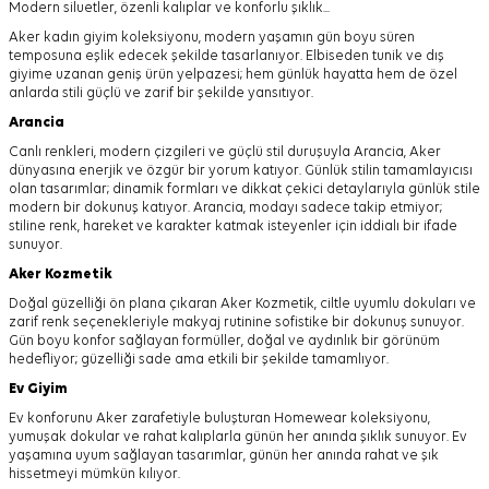
Modern siluetler, özenli kalıplar ve konforlu şıklık...
Aker kadın giyim koleksiyonu, modern yaşamın gün boyu süren
temposuna eşlik edecek şekilde tasarlanıyor.
Elbiseden tunik ve dış
giyime uzanan geniş ürün yelpazesi; hem günlük hayatta hem de özel
anlarda stili güçlü ve zarif bir şekilde yansıtıyor.
Arancia
Canlı renkleri, modern çizgileri ve güçlü stil duruşuyla Arancia, Aker
dünyasına enerjik ve özgür bir yorum katıyor. Günlük stilin tamamlayıcısı
olan tasarımlar; dinamik formları ve dikkat çekici detaylarıyla günlük stile
modern bir dokunuş katıyor. Arancia, modayı sadece takip etmiyor;
stiline renk, hareket ve karakter katmak isteyenler için iddialı bir ifade
sunuyor.
Aker
Kozmetik
Doğal güzelliği ön plana çıkaran Aker Kozmetik, ciltle uyumlu dokuları ve
zarif renk seçenekleriyle makyaj rutinine sofistike bir dokunuş sunuyor.
Gün boyu konfor sağlayan formüller, doğal ve aydınlık bir görünüm
hedefliyor; güzelliği sade ama etkili bir şekilde tamamlıyor.
Ev Giyim
Ev konforunu Aker zarafetiyle buluşturan Homewear koleksiyonu,
yumuşak dokular ve rahat kalıplarla günün her anında şıklık sunuyor. Ev
yaşamına uyum sağlayan tasarımlar, günün her anında rahat ve şık
hissetmeyi mümkün kılıyor.