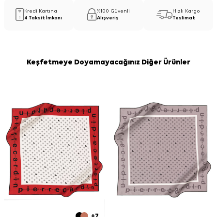
Kredi Kartına
%100 Güvenli
Hızlı Kargo
4 Taksit İmkanı
Alışveriş
Teslimat
Keşfetmeye Doyamayacağınız Diğer Ürünler
+7