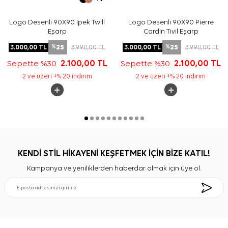
Logo Desenli 90X90 İpek Twill
Logo Desenli 90X90 Pierre
Eşarp
Cardin Tivil Eşarp
25
25
3.000,00
TL
3.990,00
TL
3.000,00
TL
3.990,00
TL
%
%
Sepette %30
2.100,00
TL
Sepette %30
2.100,00
TL
2 ve üzeri +% 20 indirim
2 ve üzeri +% 20 indirim
KENDİ STİL HİKAYENİ KEŞFETMEK İÇİN BİZE KATIL!
Kampanya ve yeniliklerden haberdar olmak için üye ol.