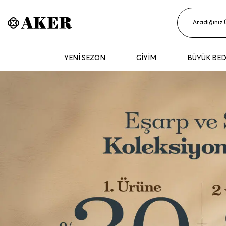
YENİ SEZON
GİYİM
BÜYÜK BE