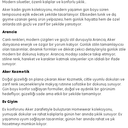
Modern siluetler, özenli kalıplar ve konforlu şıklık...
Aker kadın giyim koleksiyonu, modern yaşamın gün boyu süren
temposuna eşlik edecek şekilde tasarlanıyor.
Elbiseden tunik ve dış
giyime uzanan geniş ürün yelpazesi; hem günlük hayatta hem de özel
anlarda stili güçlü ve zarif bir şekilde yansıtıyor.
Arancia
Canlı renkleri, modern çizgileri ve güçlü stil duruşuyla Arancia, Aker
dünyasına enerjik ve özgür bir yorum katıyor. Günlük stilin tamamlayıcısı
olan tasarımlar; dinamik formları ve dikkat çekici detaylarıyla günlük stile
modern bir dokunuş katıyor. Arancia, modayı sadece takip etmiyor;
stiline renk, hareket ve karakter katmak isteyenler için iddialı bir ifade
sunuyor.
Aker
Kozmetik
Doğal güzelliği ön plana çıkaran Aker Kozmetik, ciltle uyumlu dokuları ve
zarif renk seçenekleriyle makyaj rutinine sofistike bir dokunuş sunuyor.
Gün boyu konfor sağlayan formüller, doğal ve aydınlık bir görünüm
hedefliyor; güzelliği sade ama etkili bir şekilde tamamlıyor.
Ev Giyim
Ev konforunu Aker zarafetiyle buluşturan Homewear koleksiyonu,
yumuşak dokular ve rahat kalıplarla günün her anında şıklık sunuyor. Ev
yaşamına uyum sağlayan tasarımlar, günün her anında rahat ve şık
hissetmeyi mümkün kılıyor.