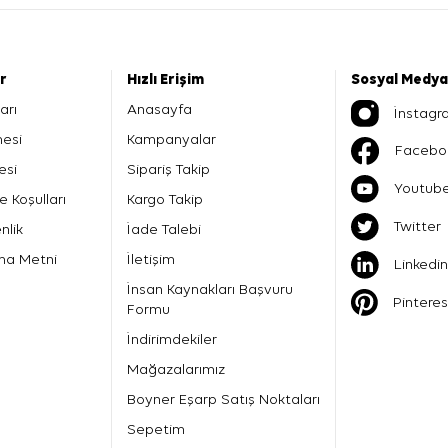
er
Hızlı Erişim
Sosyal Medya
arı
Anasayfa
İnstagr
mesi
Kampanyalar
Facebo
esi
Sipariş Takip
Youtub
e Koşulları
Kargo Takip
Twitter
nlik
İade Talebi
ma Metni
İletişim
Linkedin
İnsan Kaynakları Başvuru
Pinteres
Formu
İndirimdekiler
Mağazalarımız
Boyner Eşarp Satış Noktaları
Sepetim