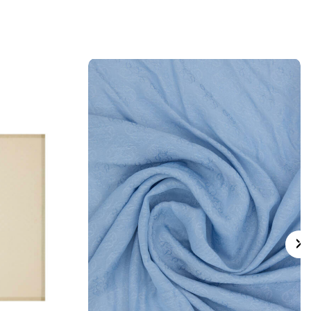
 için ürün etiketindeki talimatları izleyiniz.
s eşarpların elde hassas bakımında
Aker
mpuanı
kullanmayı tercih edebilirsiniz.
lan Sorular
ter Tivil Kare Çiçekli Eşarp hangi kumaş
tir?
deseninde hangi detaylar bulunur?
arp günlük kullanım için uygun mudur?
i eşarp hangi renklerle kombinlenir?