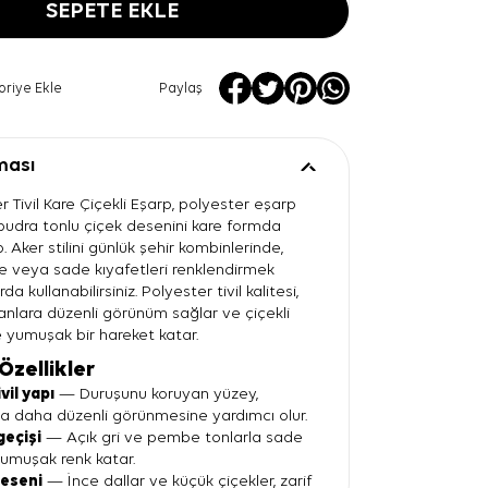
SEPETE EKLE
oriye Ekle
Paylaş
ması
 Tivil Kare Çiçekli Eşarp, polyester eşarp
 pudra tonlu çiçek desenini kare formda
. Aker stilini günlük şehir kombinlerinde,
e veya sade kıyafetleri renklendirmek
da kullanabilirsiniz. Polyester tivil kalitesi,
anlara düzenli görünüm sağlar ve çiçekli
 yumuşak bir hareket katar.
Özellikler
vil yapı
— Duruşunu koruyan yüzey,
a daha düzenli görünmesine yardımcı olur.
geçişi
— Açık gri ve pembe tonlarla sade
umuşak renk katar.
deseni
— İnce dallar ve küçük çiçekler, zarif