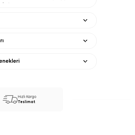
oluşturur.
Klasik bağlama stilleri için pratik kullanım
patıcılık sunar.
mı
— Günlük ve davet kombinlerinde kolay
 bir desen dili taşır.
ları
rı
Değer
Polyester tivil
Kare eşarp
nekleri
Pudra
Açık gri, pembe ve beyaz tonlar
Çiçekli dal deseni
mü
Pudra renkli çerçeve
Eşarp Kullanım ve Kombin
Hızlı Kargo
Teslimat
 Tivil Kare Çiçekli Eşarp, açık renk
üz gömlekler ve sade elbiselerle kolayca
dra, ekru, gri ve lacivert parçalarla dengeli
bilirsiniz. Çiçekli desen öne çıktığı için takı
nde daha sade çizgiler tercih edebilirsiniz.