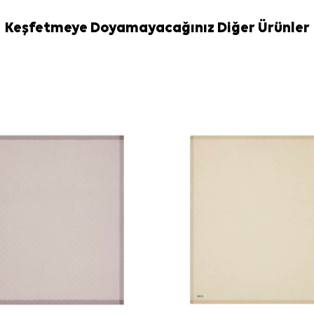
Bakım
Yıkama ve bakım
Keşfetmeye Doyamayacağınız Diğer Ürünler
İpek ve hassa
İpek Eşarp Şa
Sıkça Soru
Pudra Polyes
kalitesine sahip
Bu eşarbın 
Polyester eş
Pudra çiçekl