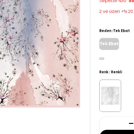
Sepette %30
55
2 ve üzeri +% 20
Beden :
Tek Ebat
Tek Ebat
Renk :
Renkli