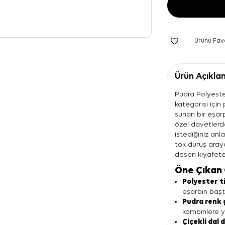
Ürünü Fav
Ürün Açıkla
Pudra Polyester
kategorisi için
sunan bir eşarp
özel davetlerd
istediğiniz anlar
tok duruş aray
desen kıyafete
Öne Çıkan 
Polyester ti
eşarbın başt
Pudra renk 
kombinlere y
Çiçekli dal 