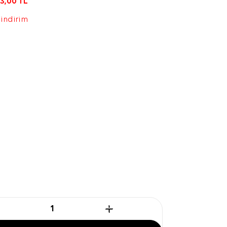
3,00
TL
 indirim