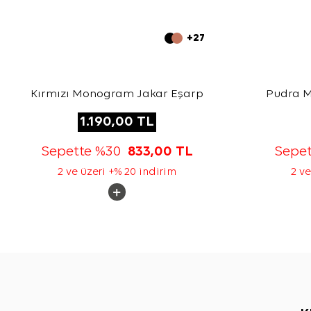
+27
Kırmızı Monogram Jakar Eşarp
Pudra 
1.190,00
TL
Sepette %30
833,00
TL
Sepe
2 ve üzeri +% 20 indirim
2 ve