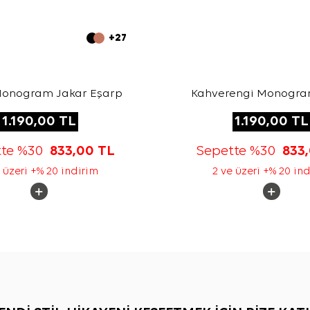
+27
Monogram Jakar Eşarp
Kahverengi Monogra
Eşarp
1.190,00
TL
1.190,00
TL
tte %30
833,00
TL
Sepette %30
833
 üzeri +% 20 indirim
2 ve üzeri +% 20 in