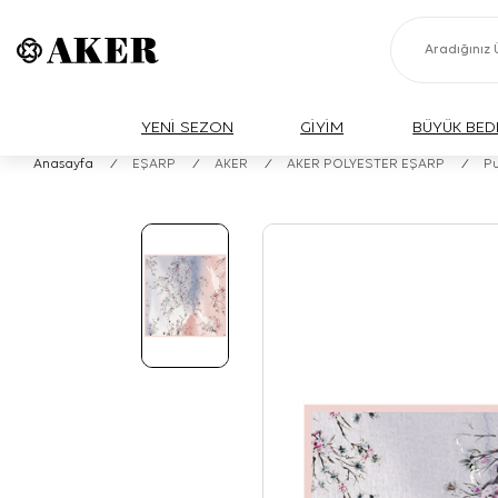
YENİ SEZON
GİYİM
BÜYÜK BED
Anasayfa
/
EŞARP
/
AKER
/
AKER POLYESTER EŞARP
/
Pu