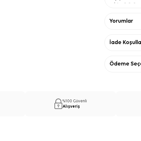
bir görünüm 
Kare form
— 
ve dengeli ka
Yorumlar
Aker tasarı
uyum sağlayan
Ürün Detay
İade Koşulla
Özellik
Kalite
Form
Ödeme Seçe
Ana renk
Görsel renkler
Desen
Kenar görünü
Polyester 
%100 Güvenli
Önerisi
Alışveriş
Pudra Polyester
trençkotlar, d
uyum sağlar. Pu
bir görünüm kura
ve çanta seçimi