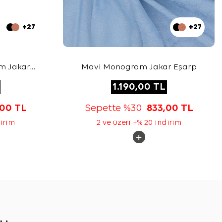
+27
+27
m Jakar
Mavi Monogram Jakar Eşarp
1.190,00
TL
,00
TL
Sepette %30
833,00
TL
dirim
2 ve üzeri +% 20 indirim