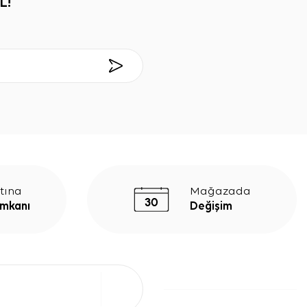
L!
tına
Mağazada
İmkanı
Değişim