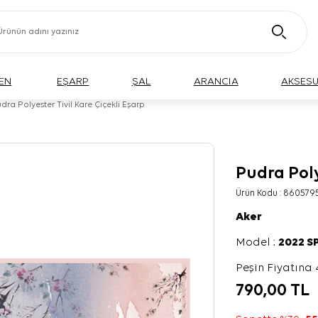
EN
EŞARP
ŞAL
ARANCIA
AKSES
dra Polyester Tivil Kare Çiçekli Eşarp
Pudra Poly
Ürün Kodu :
860579
Aker
Model :
2022 S
Peşin Fiyatına 
790,00
TL