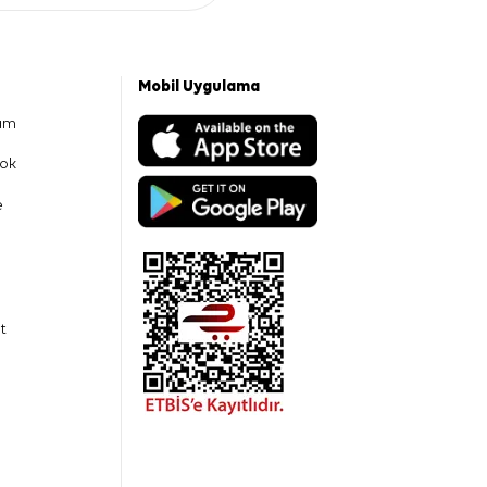
Mobil Uygulama
am
ok
e
t