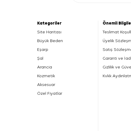
Kategoriler
Önemli Bilgil
Site Haritası
Teslimat Koşull
Büyük Beden
Üyelik Sözleş
Eşarp
Satış Sözleşm
Şal
Garanti ve İad
Arancia
Gizlilik ve Güve
Kozmetik
Kvkk Aydınlat
Aksesuar
Özel Fiyatlar