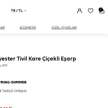
0
TR / TL
UAR
KOZMETİK
ÖZEL FİYATLAR
ester Tivil Kare Çiçekli Eşarp
5_991
PRING-SUMMER
4 Taksit İmkanı