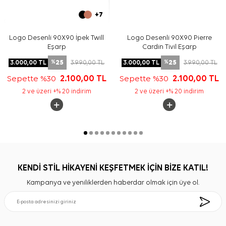
+7
Logo Desenli 90X90 İpek Twill
Logo Desenli 90X90 Pierre
Eşarp
Cardin Tivil Eşarp
25
25
3.000,00
TL
3.990,00
TL
3.000,00
TL
3.990,00
TL
%
%
Sepette %30
2.100,00
TL
Sepette %30
2.100,00
TL
2 ve üzeri +% 20 indirim
2 ve üzeri +% 20 indirim
KENDİ STİL HİKAYENİ KEŞFETMEK İÇİN BİZE KATIL!
Kampanya ve yeniliklerden haberdar olmak için üye ol.