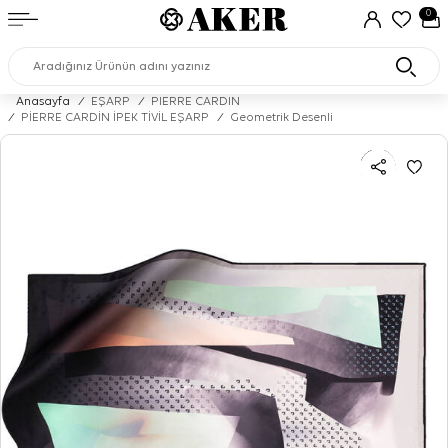
0
Anasayfa
/
EŞARP
/
PIERRE CARDIN
/
PİERRE CARDİN İPEK TİVİL EŞARP
/
Geometrik Desenli