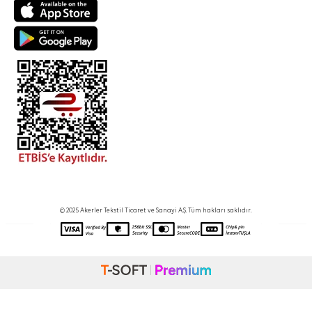
© 2025 Akerler Tekstil Ticaret ve Sanayi A.Ş. Tüm hakları saklıdır.