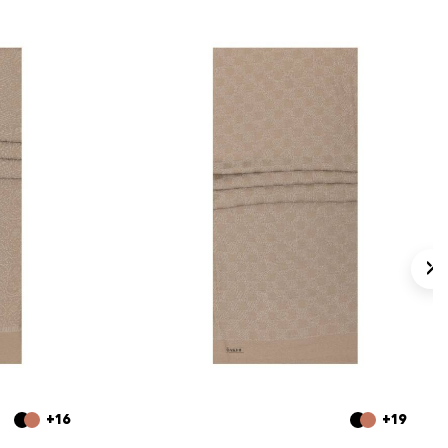
+16
+19