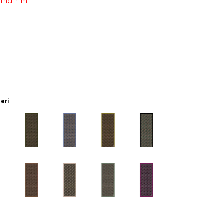
 indirim
leri