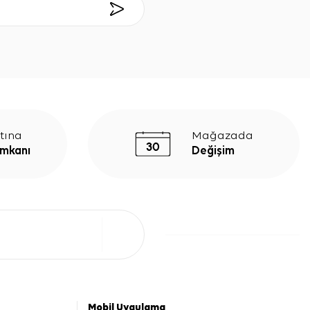
tına
Mağazada
İmkanı
Değişim
Mobil Uygulama