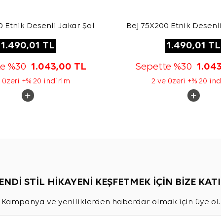
 Etnik Desenli Jakar Şal
Bej 75X200 Etnik Desenli
1.490,01
TL
1.490,01
TL
te %30
1.043,00
TL
Sepette %30
1.04
 üzeri +% 20 indirim
2 ve üzeri +% 20 in
ENDİ STİL HİKAYENİ KEŞFETMEK İÇİN BİZE KATI
Kampanya ve yeniliklerden haberdar olmak için üye ol.