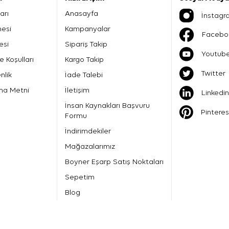
arı
Anasayfa
İnstagr
mesi
Kampanyalar
Facebo
esi
Sipariş Takip
Youtub
e Koşulları
Kargo Takip
Twitter
nlik
İade Talebi
ma Metni
İletişim
Linkedin
İnsan Kaynakları Başvuru
Pinteres
Formu
İndirimdekiler
Mağazalarımız
Boyner Eşarp Satış Noktaları
Sepetim
Blog