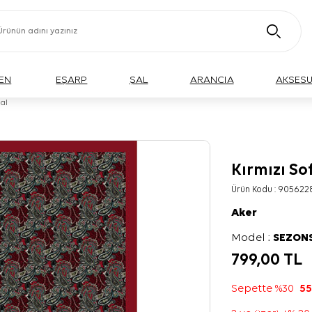
EN
EŞARP
ŞAL
ARANCIA
AKSES
al
Kırmızı So
Ürün Kodu :
905622
Aker
Model :
SEZON
799,00
TL
Sepette %30
55