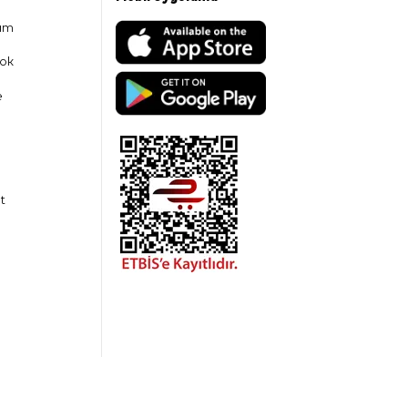
am
ok
e
t