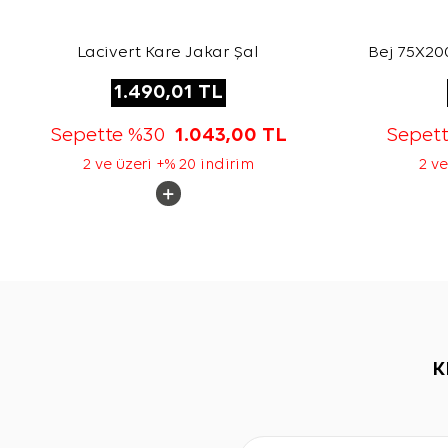
Lacivert Kare Jakar Şal
Bej 75X200
1.490,01
TL
Sepette %30
1.043,00
TL
Sepet
2 ve üzeri +% 20 indirim
2 ve
K