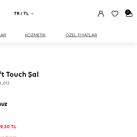
0
TR / TL
UAR
KOZMETİK
ÖZEL FİYATLAR
ft Touch Şal
8_012
SUZ
9,30
TL