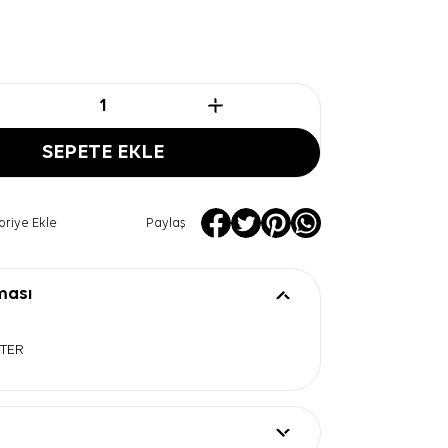
SEPETE EKLE
oriye Ekle
Paylaş
ması
STER