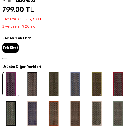
Model :
SEZONSUZ
799,00
TL
Sepette %30
559,30
TL
2 ve üzeri +% 20 indirim
Beden :
Tek Ebat
Tek Ebat
Ürünün Diğer Renkleri