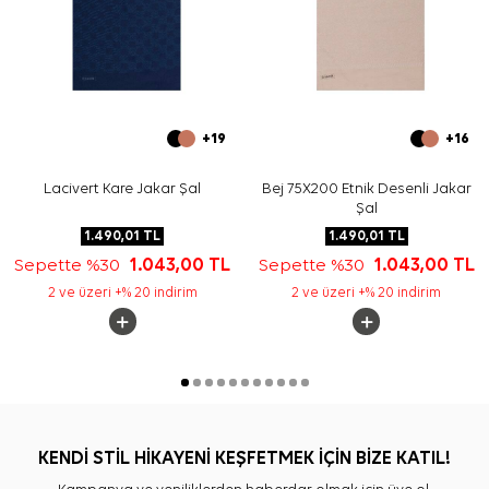
+19
+16
Lacivert Kare Jakar Şal
Bej 75X200 Etnik Desenli Jakar
Şal
1.490,01
TL
1.490,01
TL
Sepette %30
1.043,00
TL
Sepette %30
1.043,00
TL
2 ve üzeri +% 20 indirim
2 ve üzeri +% 20 indirim
KENDİ STİL HİKAYENİ KEŞFETMEK İÇİN BİZE KATIL!