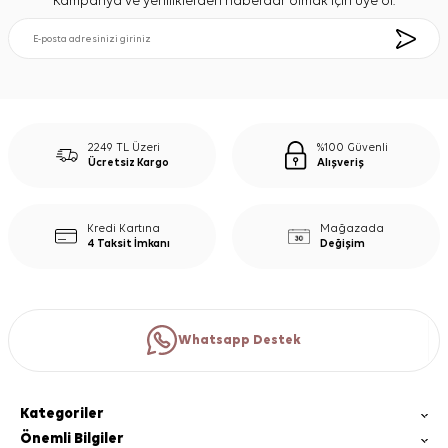
Kampanya ve yeniliklerden haberdar olmak için üye ol.
2249 TL Üzeri
%100 Güvenli
Ücretsiz Kargo
Alışveriş
Kredi Kartına
Mağazada
4 Taksit İmkanı
Değişim
Whatsapp Destek
Kategoriler
Önemli Bilgiler