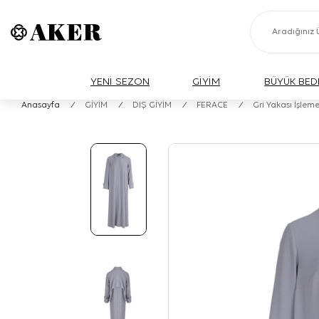
YENİ SEZON
GİYİM
BÜYÜK BED
Anasayfa
/
GİYİM
/
DIŞ GİYİM
/
FERACE
/
Gri Yakası İşleme