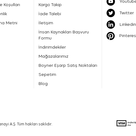
Youtub
e Koşulları
Kargo Takip
Twitter
nlik
İade Talebi
ma Metni
İletişim
Linkedin
İnsan Kaynakları Başvuru
Pinteres
Formu
İndirimdekiler
Mağazalarımız
Boyner Eşarp Satış Noktaları
Sepetim
Blog
nayi A.Ş. Tüm hakları saklıdır.