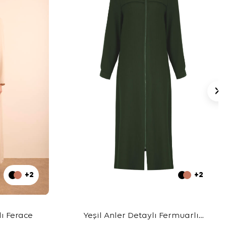
+2
+2
ı Ferace
Yeşil Anler Detaylı Fermuarlı