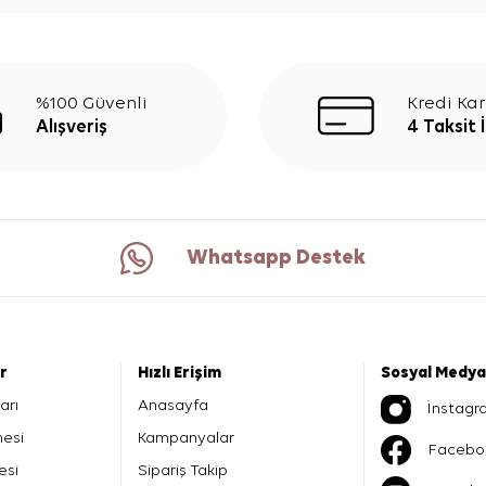
%100 Güvenli
Kredi Kar
Alışveriş
4 Taksit 
Whatsapp Destek
er
Hızlı Erişim
Sosyal Medya
arı
Anasayfa
İnstagr
mesi
Kampanyalar
Facebo
esi
Sipariş Takip