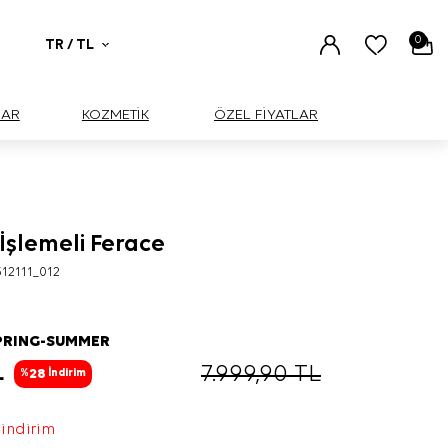
0
TR / TL
UAR
KOZMETİK
ÖZEL FİYATLAR
 İşlemeli Ferace
12111_012
PRING-SUMMER
L
7.999,90
TL
28
%
İndirim
 indirim