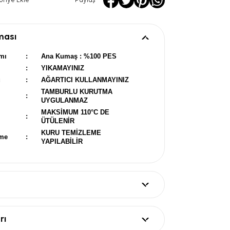
oriye Ekle
Paylaş
ması
mı
:
Ana Kumaş : %100 PES
:
YIKAMAYINIZ
u
:
AĞARTICI KULLANMAYINIZ
TAMBURLU KURUTMA
:
UYGULANMAZ
MAKSİMUM 110°C DE
:
ÜTÜLENİR
KURU TEMİZLEME
eme
:
YAPILABİLİR
rı