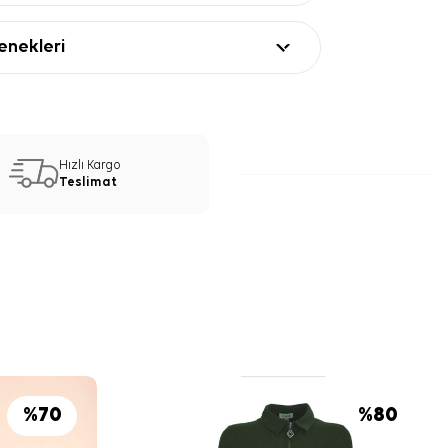
nekleri
Hızlı Kargo
Teslimat
%
70
%
80