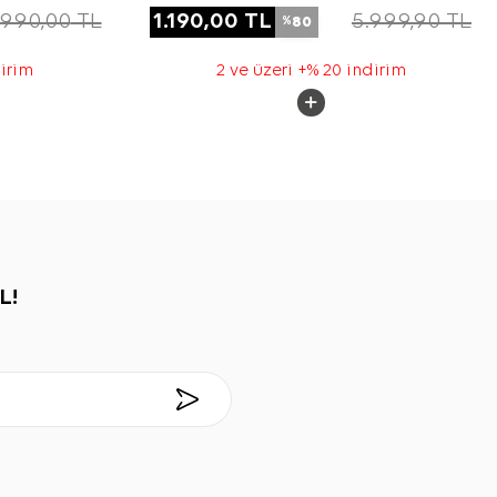
Ferace
.990,00
TL
1.190,00
TL
5.999,90
TL
80
%
dirim
2 ve üzeri +% 20 indirim
L!