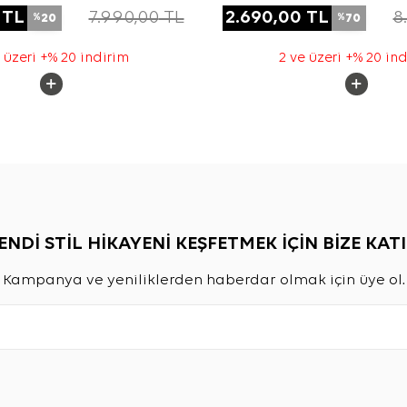
Ferace
TL
7.990,00
TL
2.690,00
TL
8
20
70
%
%
 üzeri +% 20 indirim
2 ve üzeri +% 20 in
ENDİ STİL HİKAYENİ KEŞFETMEK İÇİN BİZE KATI
Kampanya ve yeniliklerden haberdar olmak için üye ol.