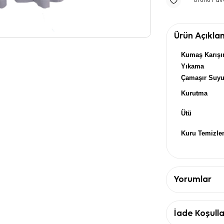
Ürünü Fav
Ürün Açıkla
Kumaş Karışı
Yıkama
Çamaşır Suy
Kurutma
Ütü
Kuru Temizl
Yorumlar
İade Koşulla