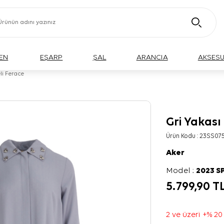
EN
EŞARP
ŞAL
ARANCIA
AKSES
li Ferace
Gri Yakası
Ürün Kodu :
23SS075
Aker
Model :
2023 S
5.799,90
T
2 ve üzeri +% 20