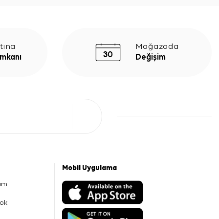
tına
Mağazada
İmkanı
Değişim
Mobil Uygulama
am
ok