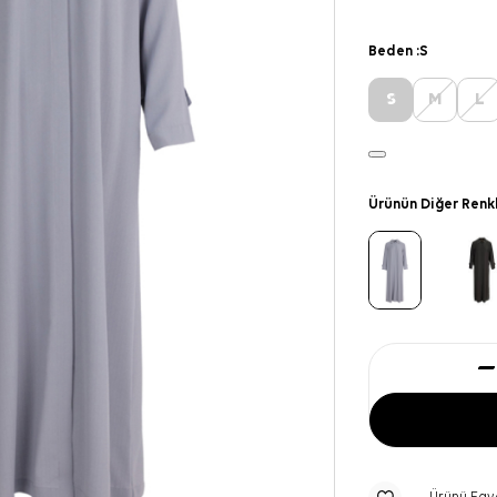
Beden :
S
S
M
L
Ürünün Diğer Renk