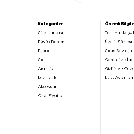
Kategoriler
Önemli Bilgil
Site Haritası
Teslimat Koşull
Büyük Beden
Üyelik Sözleş
Eşarp
Satış Sözleşm
Şal
Garanti ve İad
Arancia
Gizlilik ve Güve
Kozmetik
Kvkk Aydınlat
Aksesuar
Özel Fiyatlar