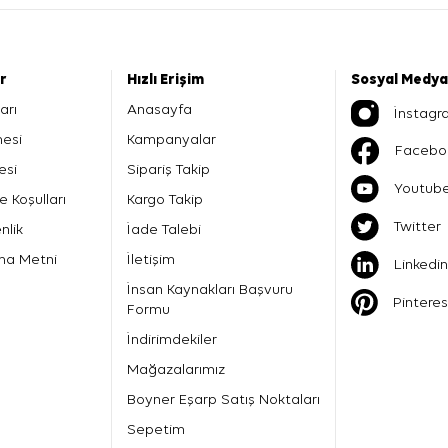
er
Hızlı Erişim
Sosyal Medya
arı
Anasayfa
İnstagr
mesi
Kampanyalar
Facebo
esi
Sipariş Takip
Youtub
e Koşulları
Kargo Takip
Twitter
nlik
İade Talebi
ma Metni
İletişim
Linkedin
İnsan Kaynakları Başvuru
Pinteres
Formu
İndirimdekiler
Mağazalarımız
Boyner Eşarp Satış Noktaları
Sepetim