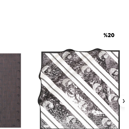
 için ürün etiketindeki talimatları izleyiniz.
s eşarplarda etiket uygun gördüğünde elde
r İpek Eşarp Şampuanı
kullanabilirsiniz.
lan Sorular
%
20
çüsü nedir?
 görünür?
erle kullanılabilir?
r?