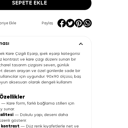
SEPETE EKLE
oriye Ekle
Paylaş
ması
k Kare Çizgili Eşarp, ipek eşarp kategorisi
z kontrast ve kare çizgi düzeni sunan bir
harel tasarım çizgisini seven, günlük
t desen arayan ve özel günlerde sade bir
ullanıcılar için uygundur. 90x90 ölçüsü, baş
yun aksesuarı olarak dengeli kullanım
Özellikler
t
— Kare form, farklı bağlama stilleri için
y sunar.
kalitesi
— Dokulu yapı, deseni daha
üzenli gösterir.
 kontrast
— Düz renk kıyafetlerle net ve