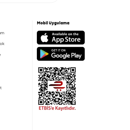
Mobil Uygulama
am
ok
e
t