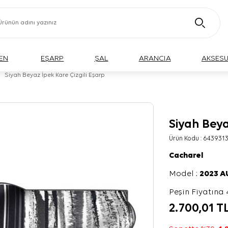
EN
EŞARP
ŞAL
ARANCIA
AKSES
Siyah Beyaz İpek Kare Çizgili Eşarp
Siyah Beya
Ürün Kodu :
643931
Cacharel
Model :
2023 
Peşin Fiyatına 
2.700,01
T