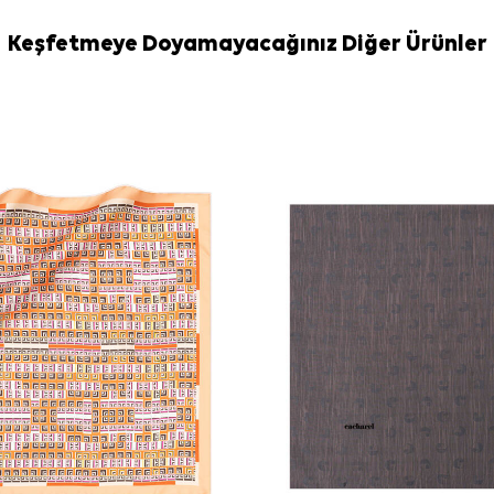
Bakım
Yıkama ve bakım
Keşfetmeye Doyamayacağınız Diğer Ürünler
İpek ve hassa
bakım için
Ake
Sıkça Soru
Bu ürünün öl
Deseni nasıl
Hangi kombinl
Kalitesi nedi