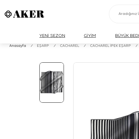
YENİ SEZON
GİYİM
BÜYÜK BED
Anasayfa
/
EŞARP
/
CACHAREL
/
CACHAREL İPEK EŞARP
/