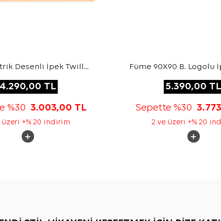
ik Desenli İpek Twill
Füme 90X90 B. Logolu İ
Eşarp
Jakar Eşarp
4.290,00
TL
5.390,00
T
te %30
3.003,00
TL
Sepette %30
3.77
 üzeri +% 20 indirim
2 ve üzeri +% 20 in