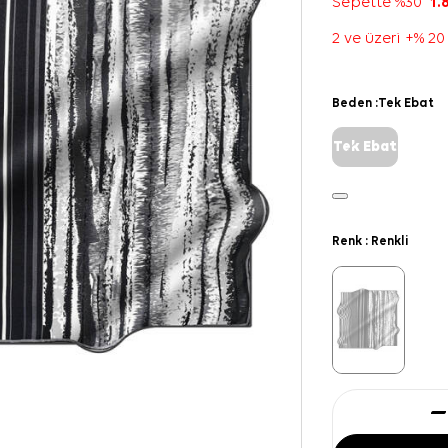
Sepette %30
1.
2 ve üzeri +% 20
Beden :
Tek Ebat
Tek Ebat
Renk :
Renkli