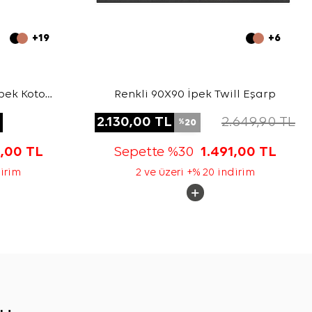
+19
+6
pek Koton
Renkli 90X90 İpek Twill Eşarp
L
2.130,00
TL
2.649,90
TL
20
%
3,00
TL
Sepette %30
1.491,00
TL
dirim
2 ve üzeri +% 20 indirim