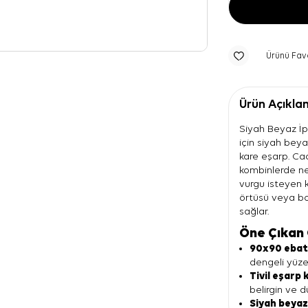
Ürünü Fav
Ürün Açıkla
Siyah Beyaz İpe
için siyah beya
kare eşarp. Cac
kombinlerde ne
vurgu isteyen k
örtüsü veya bo
sağlar.
Öne Çıkan 
90x90 eba
dengeli yüze
Tivil eşarp 
belirgin ve d
Siyah beyaz