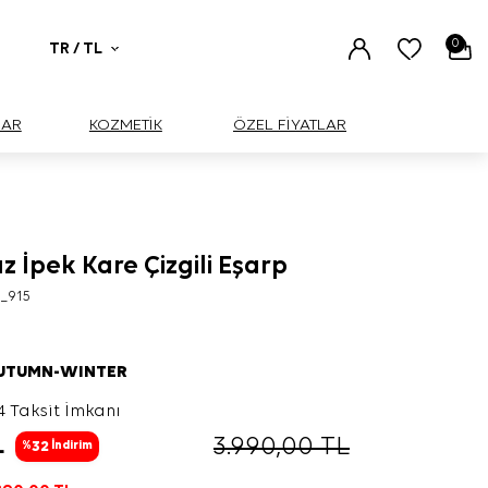
0
TR / TL
UAR
KOZMETİK
ÖZEL FİYATLAR
z İpek Kare Çizgili Eşarp
3_915
AUTUMN-WINTER
4 Taksit İmkanı
L
3.990,00
TL
32
%
İndirim