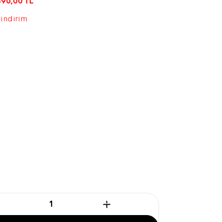
890,00
TL
 indirim