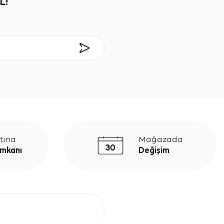
L!
tına
Mağazada
İmkanı
Değişim