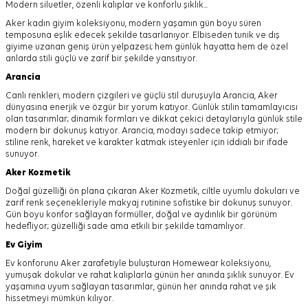
Modern siluetler, özenli kalıplar ve konforlu şıklık...
Aker kadın giyim koleksiyonu, modern yaşamın gün boyu süren
temposuna eşlik edecek şekilde tasarlanıyor.
Elbiseden tunik ve dış
giyime uzanan geniş ürün yelpazesi; hem günlük hayatta hem de özel
anlarda stili güçlü ve zarif bir şekilde yansıtıyor.
Arancia
Canlı renkleri, modern çizgileri ve güçlü stil duruşuyla Arancia, Aker
dünyasına enerjik ve özgür bir yorum katıyor. Günlük stilin tamamlayıcısı
olan tasarımlar; dinamik formları ve dikkat çekici detaylarıyla günlük stile
modern bir dokunuş katıyor. Arancia, modayı sadece takip etmiyor;
stiline renk, hareket ve karakter katmak isteyenler için iddialı bir ifade
sunuyor.
Aker
Kozmetik
Doğal güzelliği ön plana çıkaran Aker Kozmetik, ciltle uyumlu dokuları ve
zarif renk seçenekleriyle makyaj rutinine sofistike bir dokunuş sunuyor.
Gün boyu konfor sağlayan formüller, doğal ve aydınlık bir görünüm
hedefliyor; güzelliği sade ama etkili bir şekilde tamamlıyor.
Ev Giyim
Ev konforunu Aker zarafetiyle buluşturan Homewear koleksiyonu,
yumuşak dokular ve rahat kalıplarla günün her anında şıklık sunuyor. Ev
yaşamına uyum sağlayan tasarımlar, günün her anında rahat ve şık
hissetmeyi mümkün kılıyor.