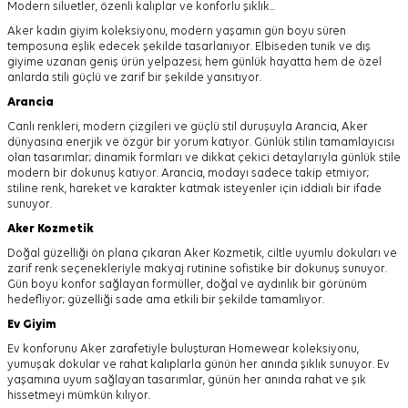
Modern siluetler, özenli kalıplar ve konforlu şıklık...
Aker kadın giyim koleksiyonu, modern yaşamın gün boyu süren
temposuna eşlik edecek şekilde tasarlanıyor.
Elbiseden tunik ve dış
giyime uzanan geniş ürün yelpazesi; hem günlük hayatta hem de özel
anlarda stili güçlü ve zarif bir şekilde yansıtıyor.
Arancia
Canlı renkleri, modern çizgileri ve güçlü stil duruşuyla Arancia, Aker
dünyasına enerjik ve özgür bir yorum katıyor. Günlük stilin tamamlayıcısı
olan tasarımlar; dinamik formları ve dikkat çekici detaylarıyla günlük stile
modern bir dokunuş katıyor. Arancia, modayı sadece takip etmiyor;
stiline renk, hareket ve karakter katmak isteyenler için iddialı bir ifade
sunuyor.
Aker
Kozmetik
Doğal güzelliği ön plana çıkaran Aker Kozmetik, ciltle uyumlu dokuları ve
zarif renk seçenekleriyle makyaj rutinine sofistike bir dokunuş sunuyor.
Gün boyu konfor sağlayan formüller, doğal ve aydınlık bir görünüm
hedefliyor; güzelliği sade ama etkili bir şekilde tamamlıyor.
Ev Giyim
Ev konforunu Aker zarafetiyle buluşturan Homewear koleksiyonu,
yumuşak dokular ve rahat kalıplarla günün her anında şıklık sunuyor. Ev
yaşamına uyum sağlayan tasarımlar, günün her anında rahat ve şık
hissetmeyi mümkün kılıyor.