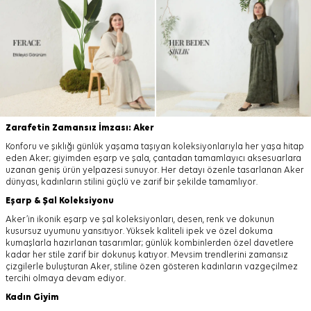
Zarafetin Zamansız İmzası: Aker
Konforu ve şıklığı günlük yaşama taşıyan koleksiyonlarıyla her yaşa hitap
eden Aker; giyimden eşarp ve şala, çantadan tamamlayıcı aksesuarlara
uzanan geniş ürün yelpazesi sunuyor. Her detayı özenle tasarlanan Aker
dünyası, kadınların stilini güçlü ve zarif bir şekilde tamamlıyor.
Eşarp
&
Şal
Koleksiyonu
Aker’in ikonik eşarp ve şal koleksiyonları, desen, renk ve dokunun
kusursuz uyumunu yansıtıyor. Yüksek kaliteli ipek ve özel dokuma
kumaşlarla hazırlanan tasarımlar; günlük kombinlerden özel davetlere
kadar her stile zarif bir dokunuş katıyor. Mevsim trendlerini zamansız
çizgilerle buluşturan Aker, stiline özen gösteren kadınların vazgeçilmez
tercihi olmaya devam ediyor.
Kadın Giyim