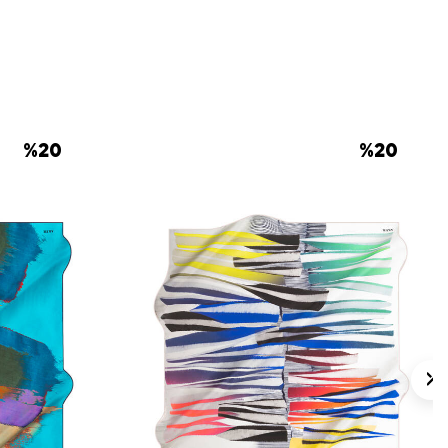
m veya çanta sapında vurgu için uygundur.
 için ürün etiketindeki talimatları izleyiniz.
 eşarplarda elde hassas bakım veya lokal
 gerektiğinde
Aker İpek Eşarp Şampuanı
.
%
20
%
20
lan Sorular
gi materyalden üretilmiştir?
ı nedir?
nk görünümü nasıldır?
tlerle kombinlenebilir?