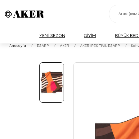
YENİ SEZON
GİYİM
BÜYÜK BED
Anasayfa
/
EŞARP
/
AKER
/
AKER İPEK TİVİL EŞARP
/
Kahv