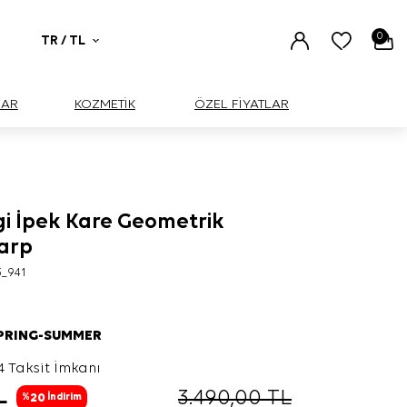
0
TR / TL
UAR
KOZMETİK
ÖZEL FİYATLAR
i İpek Kare Geometrik
şarp
3_941
SPRING-SUMMER
4 Taksit İmkanı
L
3.490,00
TL
20
%
İndirim