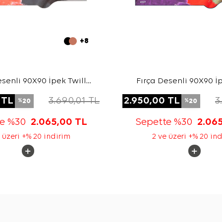
+8
esenli 90X90 İpek Twill
Fırça Desenli 90X90 İp
Eşarp
Eşarp
TL
3.690,01
TL
2.950,00
TL
3
20
20
%
%
te %30
2.065,00
TL
Sepette %30
2.06
 üzeri +% 20 indirim
2 ve üzeri +% 20 in