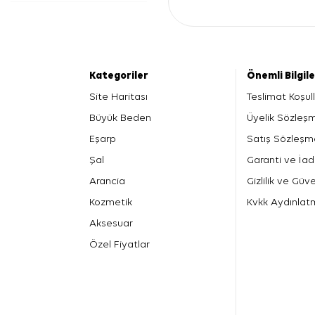
Kategoriler
Önemli Bilgil
Site Haritası
Teslimat Koşull
Büyük Beden
Üyelik Sözleş
Eşarp
Satış Sözleşm
Şal
Garanti ve İad
Arancia
Gizlilik ve Güve
Kozmetik
Kvkk Aydınlat
Aksesuar
Özel Fiyatlar