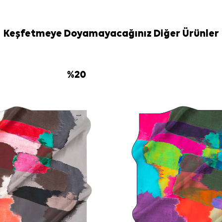
omuzda kullanı
Bakım
Yıkama ve bakım
Keşfetmeye Doyamayacağınız Diğer Ürünler
İpek ve hassas
leke temizliği
kullanabilirsiniz
%
20
Sıkça Soru
Bu eşarp han
Eşarbın ebad
Desen ve re
Hangi kıyafe