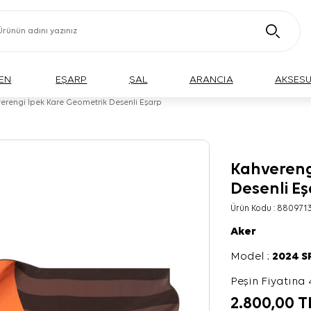
EN
EŞARP
ŞAL
ARANCIA
AKSES
erengi İpek Kare Geometrik Desenli Eşarp
Kahvereng
Desenli E
Ürün Kodu :
880971
Aker
Model :
2024 
Peşin Fiyatına 
2.800,00
T