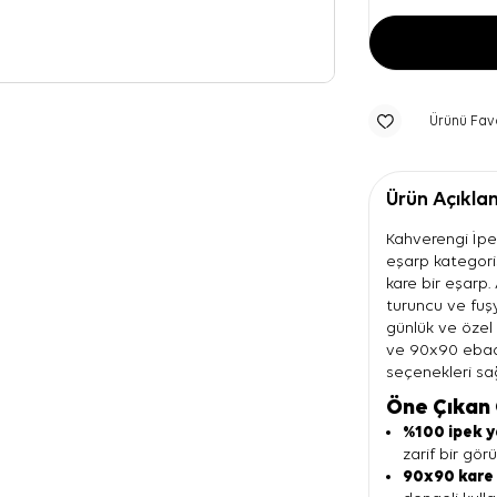
Ürünü Fav
Ürün Açıkla
Kahverengi İpek
eşarp kategori
kare bir eşarp. 
turuncu ve fuşy
günlük ve özel 
ve 90x90 ebadı
seçenekleri sağ
Öne Çıkan 
%100 ipek y
zarif bir gör
90x90 kare