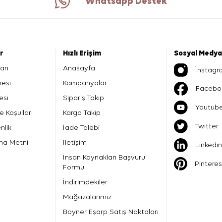
Whatsapp Destek
er
Hızlı Erişim
Sosyal Medya
arı
Anasayfa
İnstagr
mesi
Kampanyalar
Facebo
esi
Sipariş Takip
Youtub
e Koşulları
Kargo Takip
Twitter
nlik
İade Talebi
ma Metni
İletişim
Linkedin
İnsan Kaynakları Başvuru
Pinteres
Formu
İndirimdekiler
Mağazalarımız
Boyner Eşarp Satış Noktaları