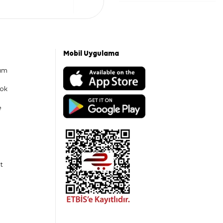
Mobil Uygulama
am
ok
e
t