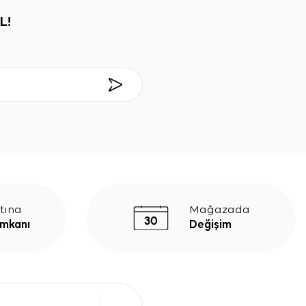
L!
tına
Mağazada
İmkanı
Değişim