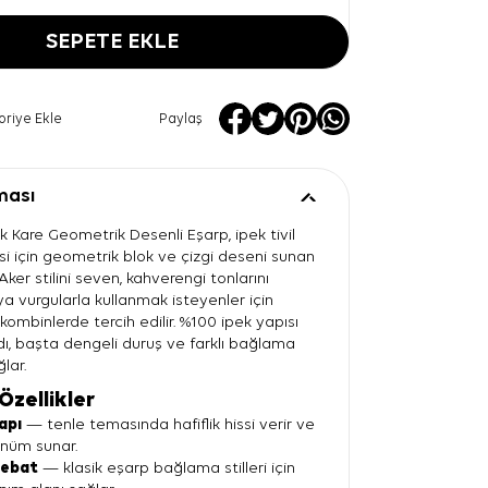
SEPETE EKLE
oriye Ekle
Paylaş
ması
 Kare Geometrik Desenli Eşarp, ipek tivil
si için geometrik blok ve çizgi deseni sunan
Aker stilini seven, kahverengi tonlarını
a vurgularla kullanmak isteyenler için
kombinlerde tercih edilir. %100 ipek yapısı
, başta dengeli duruş ve farklı bağlama
lar.
Özellikler
apı
— tenle temasında hafiflik hissi verir ve
ünüm sunar.
 ebat
— klasik eşarp bağlama stilleri için