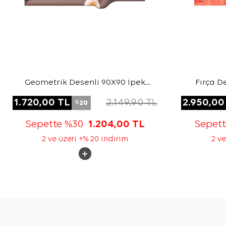
Geometrik Desenli 90X90 İpek
Fırça D
Twill Eşarp
1.720,00
TL
2.149,90
TL
2.950,00
20
%
Sepette %30
1.204,00
TL
Sepet
2 ve üzeri +% 20 indirim
2 ve