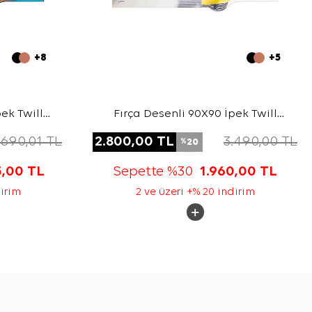
+8
+5
ek Twill
Fırça Desenli 90X90 İpek Twill
Eşarp
.690,01
TL
2.800,00
TL
3.490,00
TL
20
%
5,00
TL
Sepette %30
1.960,00
TL
dirim
2 ve üzeri +% 20 indirim