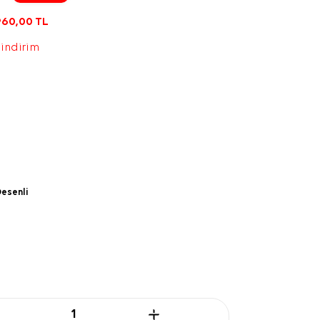
960,00
TL
 indirim
esenli