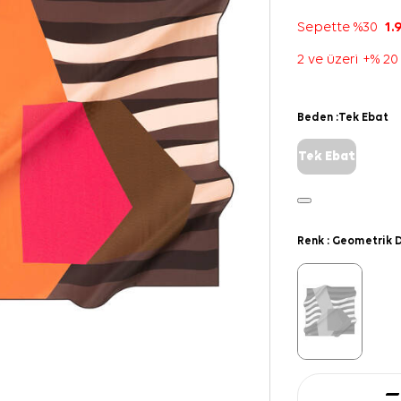
Sepette %30
1.
2 ve üzeri +% 20
Beden :
Tek Ebat
Tek Ebat
Renk :
Geometrik D