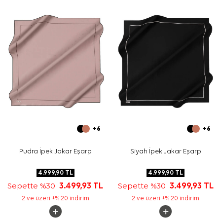
uygundur.
Bakım
Yıkama ve bakım için ürün etiketindeki talimatları
izleyiniz. İpek ve hassas eşarp bakımında, elde hassas
bakım gerektiren durumlar için
Aker İpek Eşarp Şampuanı
tercih edebilirsiniz.
Sıkça Sorulan Sorular
Siyah İpek Kare Desenli Eşarp hangi kumaş türündedir?
Bu eşarbın ölçüsü nedir?
Siyah desenli eşarp hangi renklerle kombinlenir?
Bu ürün günlük kullanım için uygun mudur?
+6
+6
Pudra İpek Jakar Eşarp
Siyah İpek Jakar Eşarp
4.999,90
TL
4.999,90
TL
Sepette %30
3.499,93
TL
Sepette %30
3.499,93
TL
2 ve üzeri +% 20 indirim
2 ve üzeri +% 20 indirim