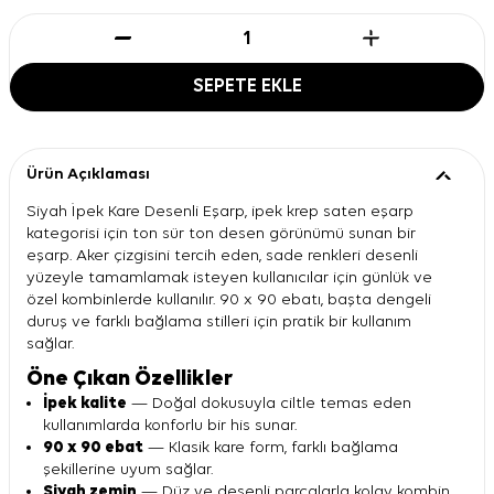
SEPETE EKLE
Ürün Açıklaması
Siyah İpek Kare Desenli Eşarp, ipek krep saten eşarp
kategorisi için ton sür ton desen görünümü sunan bir
eşarp. Aker çizgisini tercih eden, sade renkleri desenli
yüzeyle tamamlamak isteyen kullanıcılar için günlük ve
özel kombinlerde kullanılır. 90 x 90 ebatı, başta dengeli
duruş ve farklı bağlama stilleri için pratik bir kullanım
sağlar.
Öne Çıkan Özellikler
İpek kalite
— Doğal dokusuyla ciltle temas eden
kullanımlarda konforlu bir his sunar.
90 x 90 ebat
— Klasik kare form, farklı bağlama
şekillerine uyum sağlar.
Siyah zemin
— Düz ve desenli parçalarla kolay kombin