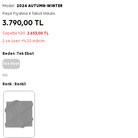
Model :
2024 AUTUMN-WINTER
Peşin Fiyatına 4 Taksit İmkanı
3.790,00
TL
Sepette %30
2.653,00
TL
2 ve üzeri +% 20 indirim
Beden :
Tek Ebat
Tek Ebat
Renk :
Renkli