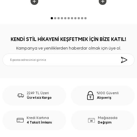
KENDİ STİL HİKAYENİ KEŞFETMEK İÇİN BİZE KATIL!
Kampanya ve yeniliklerden haberdar olmak için üye ol.
2249 TL Üzeri
%100 Güvenli
Ücretsiz Kargo
Alışveriş
Kredi Kartına
Mağazada
4 Taksit İmkanı
Değişim