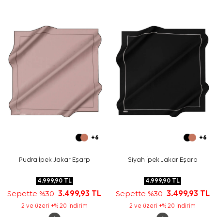
edebilirsiniz.
Bakım
Yıkama ve bakım için ürün etiketindeki talimatları
izleyiniz. İpek ve hassas eşarplarda elde nazik bakım
gerektiren durumlarda
Aker İpek Eşarp Şampuanı
tercih
edebilirsiniz.
Sıkça Sorulan Sorular
Bu eşarbın ölçüsü nedir?
Ürün hangi kumaş kalitesine sahiptir?
Deseni hangi renklerden oluşur?
Bu eşarp hangi kombinlerde kullanılabilir?
+6
+6
Pudra İpek Jakar Eşarp
Siyah İpek Jakar Eşarp
4.999,90
TL
4.999,90
TL
Sepette %30
3.499,93
TL
Sepette %30
3.499,93
TL
2 ve üzeri +% 20 indirim
2 ve üzeri +% 20 indirim