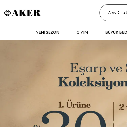
YENİ SEZON
GİYİM
BÜYÜK BE