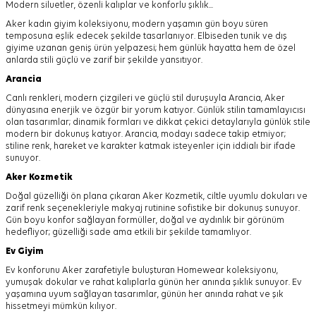
Modern siluetler, özenli kalıplar ve konforlu şıklık...
Aker kadın giyim koleksiyonu, modern yaşamın gün boyu süren
temposuna eşlik edecek şekilde tasarlanıyor.
Elbiseden tunik ve dış
giyime uzanan geniş ürün yelpazesi; hem günlük hayatta hem de özel
anlarda stili güçlü ve zarif bir şekilde yansıtıyor.
Arancia
Canlı renkleri, modern çizgileri ve güçlü stil duruşuyla Arancia, Aker
dünyasına enerjik ve özgür bir yorum katıyor. Günlük stilin tamamlayıcısı
olan tasarımlar; dinamik formları ve dikkat çekici detaylarıyla günlük stile
modern bir dokunuş katıyor. Arancia, modayı sadece takip etmiyor;
stiline renk, hareket ve karakter katmak isteyenler için iddialı bir ifade
sunuyor.
Aker
Kozmetik
Doğal güzelliği ön plana çıkaran Aker Kozmetik, ciltle uyumlu dokuları ve
zarif renk seçenekleriyle makyaj rutinine sofistike bir dokunuş sunuyor.
Gün boyu konfor sağlayan formüller, doğal ve aydınlık bir görünüm
hedefliyor; güzelliği sade ama etkili bir şekilde tamamlıyor.
Ev Giyim
Ev konforunu Aker zarafetiyle buluşturan Homewear koleksiyonu,
yumuşak dokular ve rahat kalıplarla günün her anında şıklık sunuyor. Ev
yaşamına uyum sağlayan tasarımlar, günün her anında rahat ve şık
hissetmeyi mümkün kılıyor.