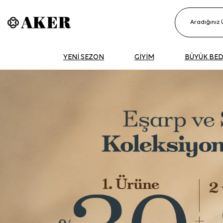
YENİ SEZON
GİYİM
BÜYÜK BE