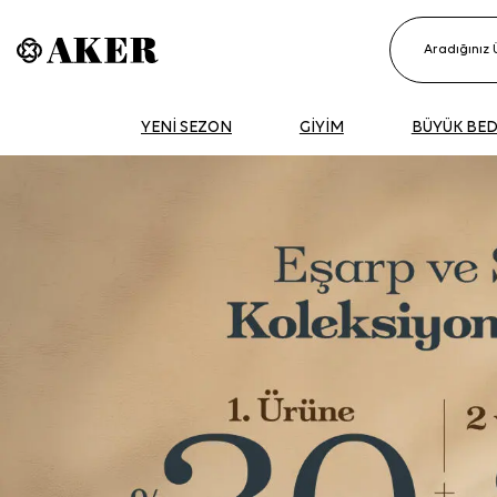
YENİ SEZON
GİYİM
BÜYÜK BE