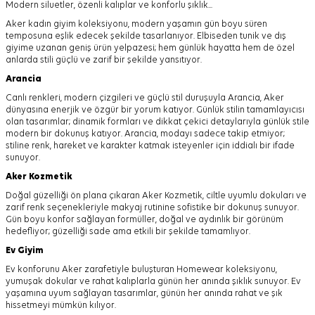
Modern siluetler, özenli kalıplar ve konforlu şıklık...
Aker kadın giyim koleksiyonu, modern yaşamın gün boyu süren
temposuna eşlik edecek şekilde tasarlanıyor.
Elbiseden tunik ve dış
giyime uzanan geniş ürün yelpazesi; hem günlük hayatta hem de özel
anlarda stili güçlü ve zarif bir şekilde yansıtıyor.
Arancia
Canlı renkleri, modern çizgileri ve güçlü stil duruşuyla Arancia, Aker
dünyasına enerjik ve özgür bir yorum katıyor. Günlük stilin tamamlayıcısı
olan tasarımlar; dinamik formları ve dikkat çekici detaylarıyla günlük stile
modern bir dokunuş katıyor. Arancia, modayı sadece takip etmiyor;
stiline renk, hareket ve karakter katmak isteyenler için iddialı bir ifade
sunuyor.
Aker
Kozmetik
Doğal güzelliği ön plana çıkaran Aker Kozmetik, ciltle uyumlu dokuları ve
zarif renk seçenekleriyle makyaj rutinine sofistike bir dokunuş sunuyor.
Gün boyu konfor sağlayan formüller, doğal ve aydınlık bir görünüm
hedefliyor; güzelliği sade ama etkili bir şekilde tamamlıyor.
Ev Giyim
Ev konforunu Aker zarafetiyle buluşturan Homewear koleksiyonu,
yumuşak dokular ve rahat kalıplarla günün her anında şıklık sunuyor. Ev
yaşamına uyum sağlayan tasarımlar, günün her anında rahat ve şık
hissetmeyi mümkün kılıyor.