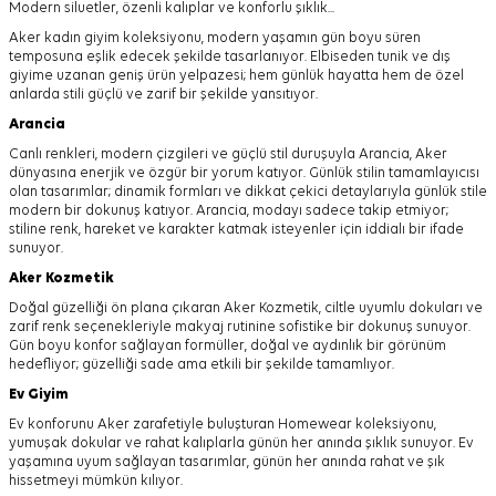
Modern siluetler, özenli kalıplar ve konforlu şıklık...
Aker kadın giyim koleksiyonu, modern yaşamın gün boyu süren
temposuna eşlik edecek şekilde tasarlanıyor.
Elbiseden tunik ve dış
giyime uzanan geniş ürün yelpazesi; hem günlük hayatta hem de özel
anlarda stili güçlü ve zarif bir şekilde yansıtıyor.
Arancia
Canlı renkleri, modern çizgileri ve güçlü stil duruşuyla Arancia, Aker
dünyasına enerjik ve özgür bir yorum katıyor. Günlük stilin tamamlayıcısı
olan tasarımlar; dinamik formları ve dikkat çekici detaylarıyla günlük stile
modern bir dokunuş katıyor. Arancia, modayı sadece takip etmiyor;
stiline renk, hareket ve karakter katmak isteyenler için iddialı bir ifade
sunuyor.
Aker
Kozmetik
Doğal güzelliği ön plana çıkaran Aker Kozmetik, ciltle uyumlu dokuları ve
zarif renk seçenekleriyle makyaj rutinine sofistike bir dokunuş sunuyor.
Gün boyu konfor sağlayan formüller, doğal ve aydınlık bir görünüm
hedefliyor; güzelliği sade ama etkili bir şekilde tamamlıyor.
Ev Giyim
Ev konforunu Aker zarafetiyle buluşturan Homewear koleksiyonu,
yumuşak dokular ve rahat kalıplarla günün her anında şıklık sunuyor. Ev
yaşamına uyum sağlayan tasarımlar, günün her anında rahat ve şık
hissetmeyi mümkün kılıyor.