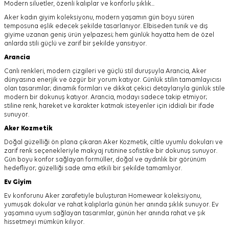
Modern siluetler, özenli kalıplar ve konforlu şıklık...
Aker kadın giyim koleksiyonu, modern yaşamın gün boyu süren
temposuna eşlik edecek şekilde tasarlanıyor.
Elbiseden tunik ve dış
giyime uzanan geniş ürün yelpazesi; hem günlük hayatta hem de özel
anlarda stili güçlü ve zarif bir şekilde yansıtıyor.
Arancia
Canlı renkleri, modern çizgileri ve güçlü stil duruşuyla Arancia, Aker
dünyasına enerjik ve özgür bir yorum katıyor. Günlük stilin tamamlayıcısı
olan tasarımlar; dinamik formları ve dikkat çekici detaylarıyla günlük stile
modern bir dokunuş katıyor. Arancia, modayı sadece takip etmiyor;
stiline renk, hareket ve karakter katmak isteyenler için iddialı bir ifade
sunuyor.
Aker
Kozmetik
Doğal güzelliği ön plana çıkaran Aker Kozmetik, ciltle uyumlu dokuları ve
zarif renk seçenekleriyle makyaj rutinine sofistike bir dokunuş sunuyor.
Gün boyu konfor sağlayan formüller, doğal ve aydınlık bir görünüm
hedefliyor; güzelliği sade ama etkili bir şekilde tamamlıyor.
Ev Giyim
Ev konforunu Aker zarafetiyle buluşturan Homewear koleksiyonu,
yumuşak dokular ve rahat kalıplarla günün her anında şıklık sunuyor. Ev
yaşamına uyum sağlayan tasarımlar, günün her anında rahat ve şık
hissetmeyi mümkün kılıyor.