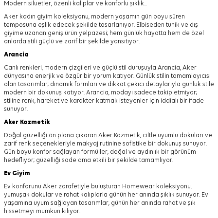
Modern siluetler, özenli kalıplar ve konforlu şıklık...
Aker kadın giyim koleksiyonu, modern yaşamın gün boyu süren
temposuna eşlik edecek şekilde tasarlanıyor.
Elbiseden tunik ve dış
giyime uzanan geniş ürün yelpazesi; hem günlük hayatta hem de özel
anlarda stili güçlü ve zarif bir şekilde yansıtıyor.
Arancia
Canlı renkleri, modern çizgileri ve güçlü stil duruşuyla Arancia, Aker
dünyasına enerjik ve özgür bir yorum katıyor. Günlük stilin tamamlayıcısı
olan tasarımlar; dinamik formları ve dikkat çekici detaylarıyla günlük stile
modern bir dokunuş katıyor. Arancia, modayı sadece takip etmiyor;
stiline renk, hareket ve karakter katmak isteyenler için iddialı bir ifade
sunuyor.
Aker
Kozmetik
Doğal güzelliği ön plana çıkaran Aker Kozmetik, ciltle uyumlu dokuları ve
zarif renk seçenekleriyle makyaj rutinine sofistike bir dokunuş sunuyor.
Gün boyu konfor sağlayan formüller, doğal ve aydınlık bir görünüm
hedefliyor; güzelliği sade ama etkili bir şekilde tamamlıyor.
Ev Giyim
Ev konforunu Aker zarafetiyle buluşturan Homewear koleksiyonu,
yumuşak dokular ve rahat kalıplarla günün her anında şıklık sunuyor. Ev
yaşamına uyum sağlayan tasarımlar, günün her anında rahat ve şık
hissetmeyi mümkün kılıyor.