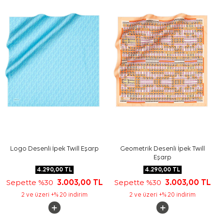
Yıkama ve bakım için ürün etiketindeki talimatları
izleyiniz. İpek ve hassas eşarpların elde hassas
bakımında
Aker İpek Eşarp Şampuanı
kullanmayı tercih
edebilirsiniz.
Sıkça Sorulan Sorular
Bu eşarbın ölçüsü nedir?
Lacivert İpek Kare Geometrik Desenli Eşarp hangi
materyal kalitesindedir?
Desen ve renk görünümü nasıldır?
Bu Cacharel eşarp nasıl kombinlenir?
Logo Desenli İpek Twill Eşarp
Geometrik Desenli İpek Twill
Eşarp
4.290,00
TL
4.290,00
TL
Sepette %30
3.003,00
TL
Sepette %30
3.003,00
TL
2 ve üzeri +% 20 indirim
2 ve üzeri +% 20 indirim