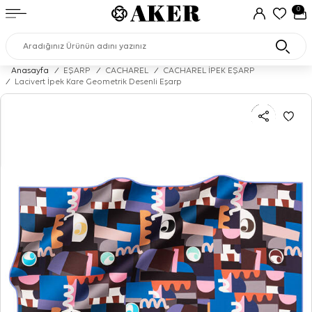
0
Anasayfa
/
EŞARP
/
CACHAREL
/
CACHAREL İPEK EŞARP
/
Lacivert İpek Kare Geometrik Desenli Eşarp