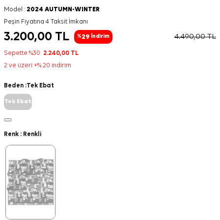
Model :
2024 AUTUMN-WINTER
Peşin Fiyatına 4 Taksit İmkanı
3.200,00
TL
4.490,00
TL
29
%
İndirim
Sepette %30
2.240,00
TL
2 ve üzeri +% 20 indirim
Beden :
Tek Ebat
Tek Ebat
Renk :
Renkli