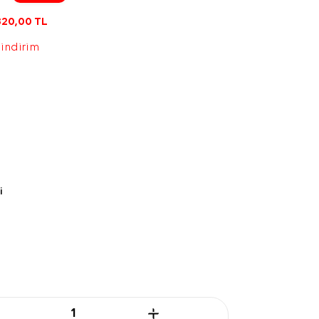
820,00
TL
 indirim
i