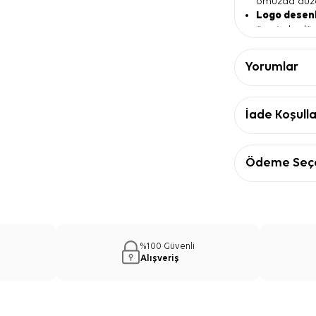
omuzda düzg
Logo desenl
üzerinde düz
Pembe renk
parçalarla ko
Yorumlar
İnce kenar
kombinlerde t
Ürün Detay
İade Koşulla
Özellik
Ürün tipi
Kare 
Ebat
90x9
Ödeme Seçe
Kalite
İpek ti
Renk
Pembe
Desen
Logo d
Form
Kare
İpek Tivil 
%100 Güvenli
Pembe İpek Tivi
Alışveriş
siyah ve gri to
trençkot, ceke
öne çıkarabilir
çantalara harek