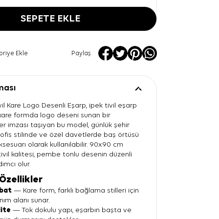
SEPETE EKLE
oriye Ekle
Paylaş
ması
l Kare Logo Desenli Eşarp, ipek tivil eşarp
n kare formda logo deseni sunan bir
er imzası taşıyan bu model, günlük şehir
ofis stilinde ve özel davetlerde baş örtüsü
esuarı olarak kullanılabilir. 90x90 cm
ivil kalitesi, pembe tonlu desenin düzenli
ımcı olur.
Özellikler
bat
— Kare form, farklı bağlama stilleri için
nım alanı sunar.
lite
— Tok dokulu yapı, eşarbın başta ve