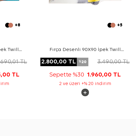
+8
+5
ek Twill
Fırça Desenli 90X90 İpek Twill
Eşarp
.690,01
TL
2.800,00
TL
3.490,00
TL
20
%
5,00
TL
Sepette %30
1.960,00
TL
dirim
2 ve üzeri +% 20 indirim