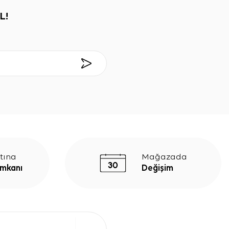
L!
tına
Mağazada
İmkanı
Değişim