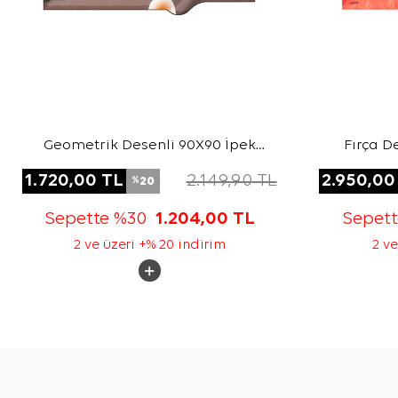
Geometrik Desenli 90X90 İpek
Fırça D
Twill Eşarp
1.720,00
TL
2.149,90
TL
2.950,00
20
%
Sepette %30
1.204,00
TL
Sepet
2 ve üzeri +% 20 indirim
2 ve