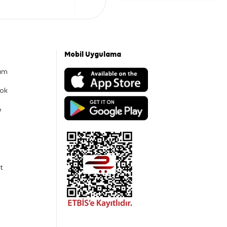
Mobil Uygulama
am
ok
e
t