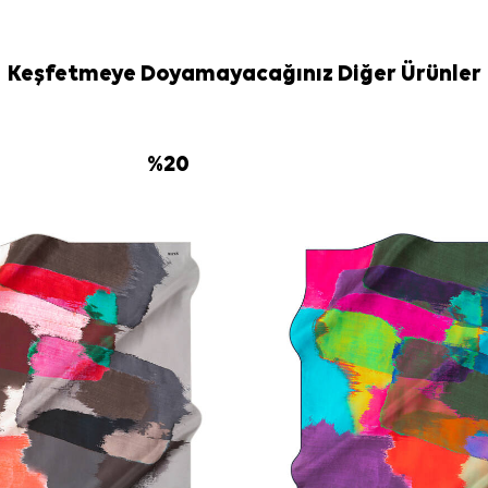
Bakım
Yıkama ve bakım
İpek ve hassas
Keşfetmeye Doyamayacağınız Diğer Ürünler
temizlik için
Ak
Sıkça Soru
Pembe İpek T
%
20
Bu ürünün kal
Deseni nasıl
Hangi kombinl