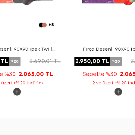
+8
esenli 90X90 İpek Twill
Fırça Desenli 90X90 İp
Eşarp
Eşarp
TL
3.690,01
TL
2.950,00
TL
3
20
20
%
%
te %30
2.065,00
TL
Sepette %30
2.06
 üzeri +% 20 indirim
2 ve üzeri +% 20 in