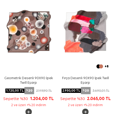
parça olarak kullanılabilir.
Bakım
Yıkama ve bakım için ürün etiketindeki talimatları
izleyiniz. İpek ve hassas eşarplarda elde hassas bakım
veya leke temizliği gerektiğinde
Aker İpek Eşarp
Şampuanı
tercih edebilirsiniz.
Sıkça Sorulan Sorular
Bej İpek Kare Çizgili Eşarp ölçüsü nedir?
Bu eşarp hangi malzemeden üretilmiştir?
Deseninde hangi renkler öne çıkar?
Hangi kıyafetlerle kombinlenebilir?
+8
Geometrik Desenli 90X90 İpek
Fırça Desenli 90X90 İpek Twill
Twill Eşarp
Eşarp
20
20
1.720,00
TL
2.149,90
TL
2.950,00
TL
3.690,01
TL
%
%
Sepette %30
1.204,00
TL
Sepette %30
2.065,00
TL
2 ve üzeri +% 20 indirim
2 ve üzeri +% 20 indirim