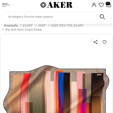
0
Anasayfa
/
EŞARP
/
AKER
/
AKER İPEK TİVİL EŞARP
/
Bej İpek Kare Çizgili Eşarp