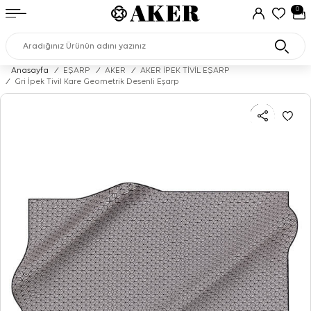
0
Anasayfa
/
EŞARP
/
AKER
/
AKER İPEK TİVİL EŞARP
/
Gri İpek Tivil Kare Geometrik Desenli Eşarp