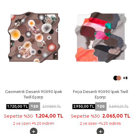
Bakım
Yıkama ve bakım için ürün etiketindeki talimatları
izleyiniz. İpek ve hassas eşarplarda uygun bakım desteği
için
Aker İpek Eşarp Şampuanı
ürününü tercih
edebilirsiniz.
Sıkça Sorulan Sorular
Gri İpek Tivil Kare Geometrik Desenli Eşarp hangi
ölçüdedir?
Bu ürünün kumaş kalitesi nedir?
Gri geometrik desen hangi kombinlerle uyumludur?
Bu Aker eşarp günlük kullanım için uygun mudur?
+8
Geometrik Desenli 90X90 İpek
Fırça Desenli 90X90 İpek Twill
Twill Eşarp
Eşarp
20
20
1.720,00
TL
2.149,90
TL
2.950,00
TL
3.690,01
TL
%
%
Sepette %30
1.204,00
TL
Sepette %30
2.065,00
TL
2 ve üzeri +% 20 indirim
2 ve üzeri +% 20 indirim