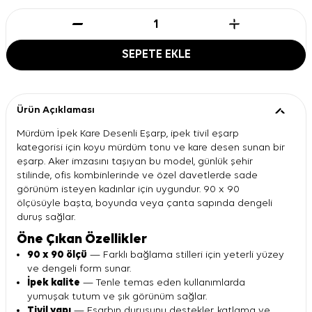
SEPETE EKLE
Ürün Açıklaması
Mürdüm İpek Kare Desenli Eşarp, ipek tivil eşarp
kategorisi için koyu mürdüm tonu ve kare desen sunan bir
eşarp. Aker imzasını taşıyan bu model, günlük şehir
stilinde, ofis kombinlerinde ve özel davetlerde sade
görünüm isteyen kadınlar için uygundur. 90 x 90
ölçüsüyle başta, boyunda veya çanta sapında dengeli
duruş sağlar.
Öne Çıkan Özellikler
90 x 90 ölçü
— Farklı bağlama stilleri için yeterli yüzey
ve dengeli form sunar.
İpek kalite
— Tenle temas eden kullanımlarda
yumuşak tutum ve şık görünüm sağlar.
Tivil yapı
— Eşarbın duruşunu destekler, katlama ve