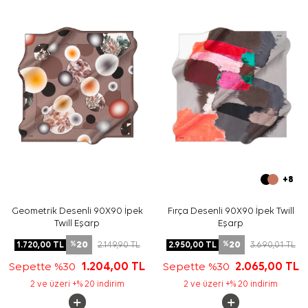
Yıkama ve bakım için ürün etiketindeki talimatları
izleyiniz. İpek ve hassas eşarplarda elde hassas bakım
gerektiğinde
Aker İpek Eşarp Şampuanı
kullanmayı
değerlendirebilirsiniz.
Sıkça Sorulan Sorular
Mürdüm İpek Kare Desenli Eşarp hangi ölçüdedir?
Bu ürünün kumaş kalitesi nedir?
Koyu mürdüm eşarp hangi renklerle uyumludur?
Bu ipek tivil eşarp günlük kullanım için uygun mu?
+8
Geometrik Desenli 90X90 İpek
Fırça Desenli 90X90 İpek Twill
Twill Eşarp
Eşarp
20
20
1.720,00
TL
2.149,90
TL
2.950,00
TL
3.690,01
TL
%
%
Sepette %30
1.204,00
TL
Sepette %30
2.065,00
TL
2 ve üzeri +% 20 indirim
2 ve üzeri +% 20 indirim