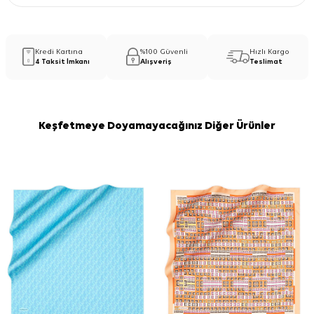
Kredi Kartına
%100 Güvenli
Hızlı Kargo
4 Taksit İmkanı
Alışveriş
Teslimat
Keşfetmeye Doyamayacağınız Diğer Ürünler