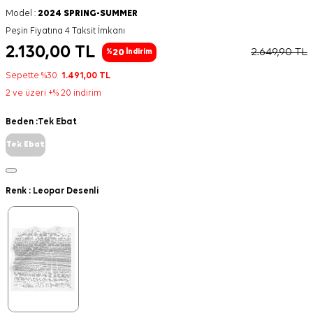
Model :
2024 SPRING-SUMMER
Peşin Fiyatına 4 Taksit İmkanı
2.130,00
TL
2.649,90
TL
20
%
İndirim
Sepette %30
1.491,00
TL
2 ve üzeri +% 20 indirim
Beden :
Tek Ebat
Tek Ebat
Renk :
Leopar Desenli