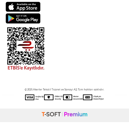
© 2025 Akerler Tekstil Ticaret ve Sanayi A.Ş. Tüm hakları saklıdır.