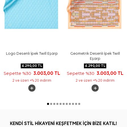
Logo Desenli İpek Twill Eşarp
Geometrik Desenli İpek Twill
Eşarp
4.290,00
TL
4.290,00
TL
Sepette %30
3.003,00
TL
Sepette %30
3.003,00
TL
2 ve üzeri +% 20 indirim
2 ve üzeri +% 20 indirim
KENDİ STİL HİKAYENİ KEŞFETMEK İÇİN BİZE KATIL!