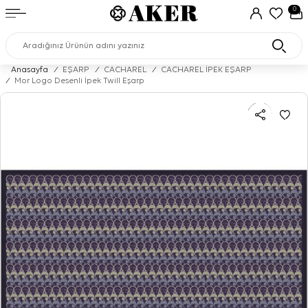
0
Anasayfa
/
EŞARP
/
CACHAREL
/
CACHAREL İPEK EŞARP
/
Mor Logo Desenli İpek Twill Eşarp