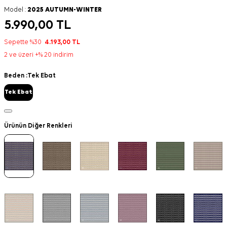
Model :
2025 AUTUMN-WINTER
5.990,00
TL
Sepette %30
4.193,00
TL
2 ve üzeri +% 20 indirim
Beden :
Tek Ebat
Tek Ebat
Ürünün Diğer Renkleri